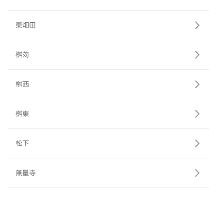
東畑田
桝苅
桝西
桝東
松下
無量寺