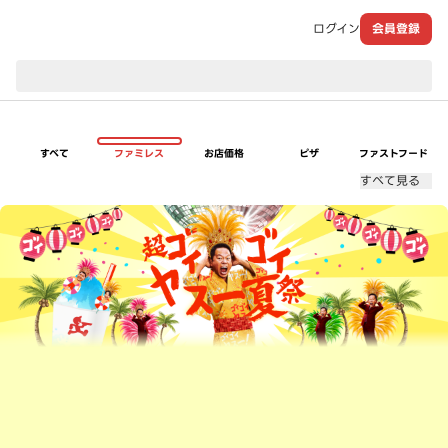
ログイン
会員登録
現在のお届け先：
すべて
ファミレス
お店価格
ピザ
ファストフード
すべて見る
超ゴイゴイヤスー夏祭