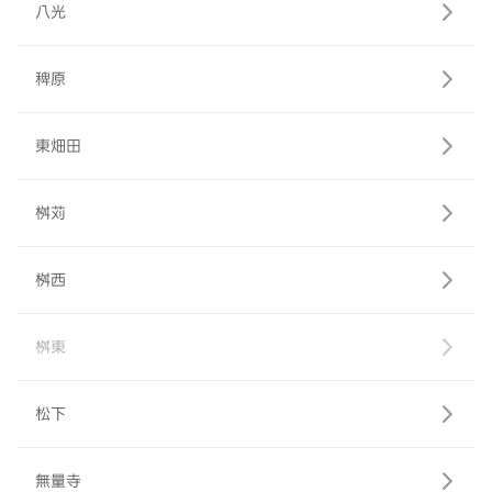
八光
稗原
東畑田
桝苅
桝西
桝東
松下
無量寺