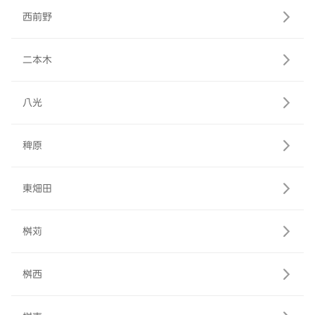
西前野
二本木
八光
稗原
東畑田
桝苅
桝西