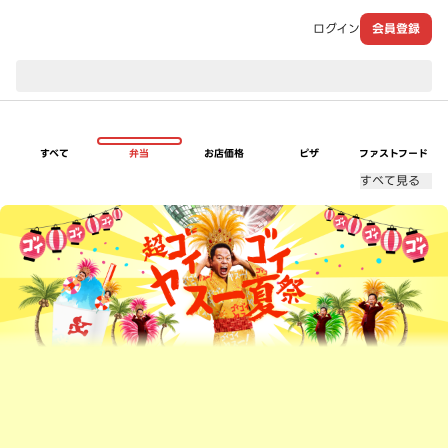
ログイン
会員登録
現在のお届け先：
すべて
弁当
お店価格
ピザ
ファストフード
すべて見る
超ゴイゴイヤスー夏祭