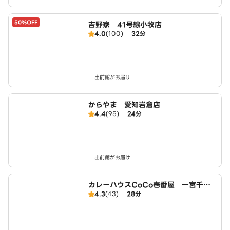
50%OFF
吉野家 41号線小牧店
4.0
(100)
32分
出前館がお届け
からやま 愛知岩倉店
4.4
(95)
24分
出前館がお届け
カレーハウスCoCo壱番屋 一宮千秋
4.3
(43)
28分
店（SD）