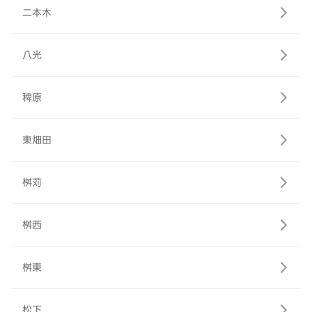
二本木
八光
稗原
東畑田
桝苅
桝西
桝東
松下