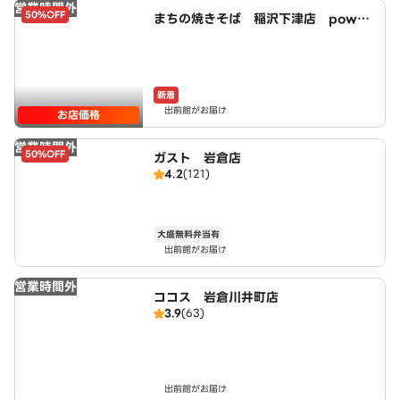
営業時間外
50%OFF
まちの焼きそば 稲沢下津店 power
ed by LAWSON
新着
出前館がお届け
お店価格
営業時間外
50%OFF
ガスト 岩倉店
4.2
(121)
大盛無料弁当有
出前館がお届け
営業時間外
ココス 岩倉川井町店
3.9
(63)
出前館がお届け