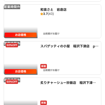
営業時間外
和食さと 岩倉店
3.7
(43)
出前館がお届け
お店価格
営業時間外
50%OFF
スパゲッティの小屋 稲沢下津店 po
wered by LAWSON
新着
出前館がお届け
お店価格
営業時間外
50%OFF
炙りチャーシュー炒飯店 稲沢下津
店 powered by LAWSON
新着