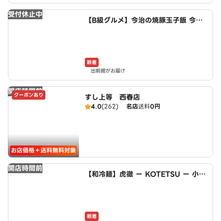
受付休止中
【B級グルメ】今治の焼豚玉子飯 今治
食堂 小牧店
新着
出前館がお届け
開店時間前
クーポンあり
すし上等 西春店
4.0
(262)
名店
送料
0円
お店価格＋送料無料対象
開店時間前
【和冷麺】虎徹 ー KOTETSU ー 小牧
店
新着