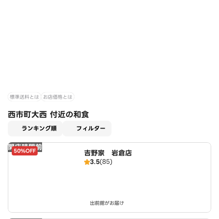
標準送料とは
お店価格とは
西市町大西 付近の和食
適用なし
ランキング順
フィルター
開店時間前
50%OFF
吉野家 岩倉店
3.5
(85)
出前館がお届け