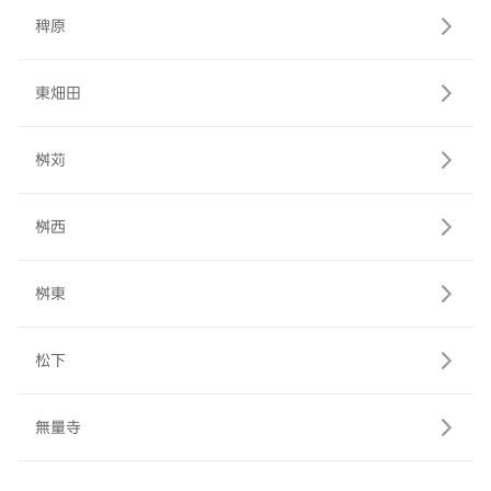
稗原
東畑田
桝苅
桝西
桝東
松下
無量寺