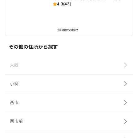
4.3
(43)
店（SD）
出前館がお届け
その他の住所から探す
大西
小柳
西市
西市前