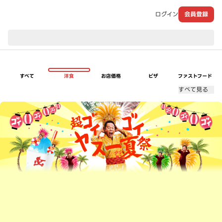
ログイン
会員登録
現在のお届け先：
すべて
洋食
お店価格
ピザ
ファストフード
すべて見る
超ゴイゴイヤスー夏祭