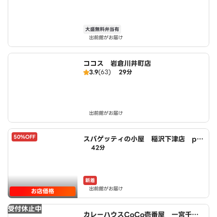
大盛無料弁当有
出前館がお届け
ココス 岩倉川井町店
3.9
(63)
29分
出前館がお届け
50%OFF
スパゲッティの小屋 稲沢下津店 po
42分
wered by LAWSON
新着
出前館がお届け
お店価格
受付休止中
カレーハウスCoCo壱番屋 一宮千秋