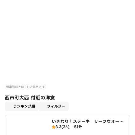
標準送料とは
お店価格とは
西市町大西 付近の洋食
適用なし
ランキング順
フィルター
いきなり！ステーキ リーフウォーク
3.3
(36)
51分
稲沢店