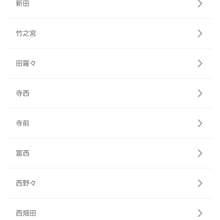
新田
竹之宮
田羅々
寺西
寺前
冨西
西野々
西畑田