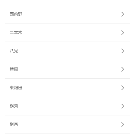
西前野
二本木
八光
稗原
東畑田
桝苅
桝西