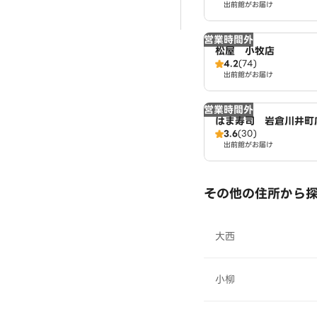
出前館がお届け
営業時間外
松屋 小牧店
4.2
(74)
出前館がお届け
営業時間外
はま寿司 岩倉川井町
3.6
(30)
出前館がお届け
その他の住所から
大西
小柳