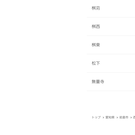
桝苅
桝西
桝東
松下
無量寺
トップ
愛知県
岩倉市