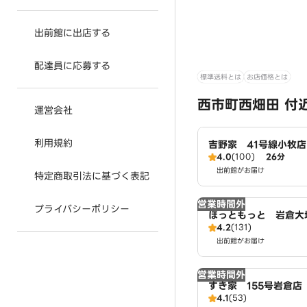
出前館に出店する
配達員に応募する
標準送料とは
お店価格とは
西市町西畑田 付
運営会社
利用規約
吉野家 41号線小牧店
4.0
(100)
26分
出前館がお届け
特定商取引法に基づく表記
営業時間外
プライバシーポリシー
ほっともっと 岩倉大
4.2
(131)
出前館がお届け
営業時間外
すき家 155号岩倉店
4.1
(53)