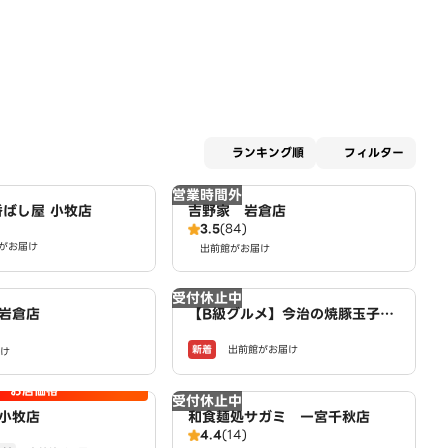
適用な
ランキング順
フィルター
営業時間外
香ばし屋 小牧店
吉野家 岩倉店
3.5
(84)
がお届け
出前館がお届け
受付休止中
岩倉店
【B級グルメ】今治の焼豚玉子飯
今治食堂 小牧店
新着
出前館がお届け
け
お店価格
受付休止中
小牧店
和食麺処サガミ 一宮千秋店
4.4
(14)