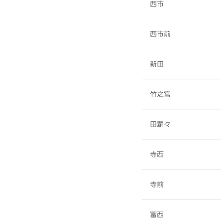
西市
西市前
新田
竹之宮
田羅々
寺西
寺前
冨西