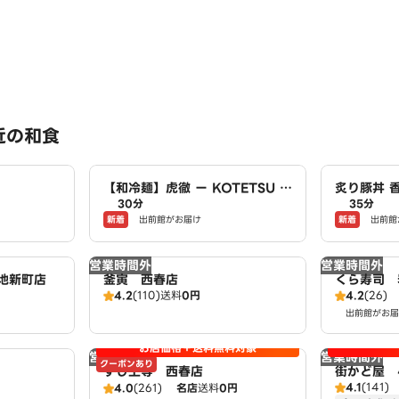
近の和食
【和冷麺】虎徹 ー KOTETSU ー
炙り豚丼 
30分
35分
小牧店
新着
新着
出前館がお届け
出前館
営業時間外
営業時間外
地新町店
釜寅 西春店
くら寿司 
4.2
(110)
送料
0円
4.2
(26)
出前館がお届
お店価格＋送料無料対象
営業時間外
営業時間外
クーポンあり
すし上等 西春店
街かど屋 
4.1
(141)
4.0
(261)
名店
送料
0円