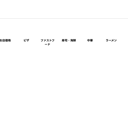
お店価格
ピザ
ファストフ
寿司・海鮮
中華
ラーメン
ード