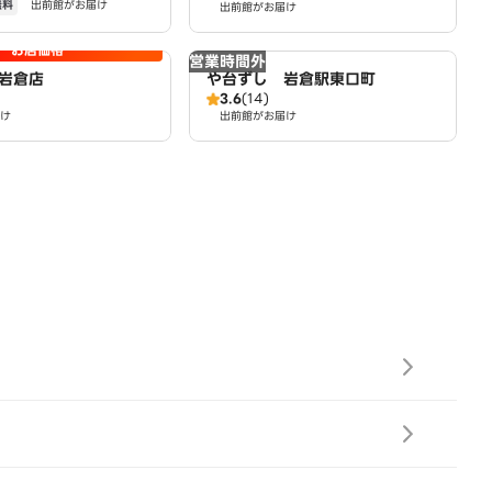
無料
出前館がお届け
出前館がお届け
お店価格
営業時間外
岩倉店
や台ずし 岩倉駅東口町
3.6
(14)
け
出前館がお届け