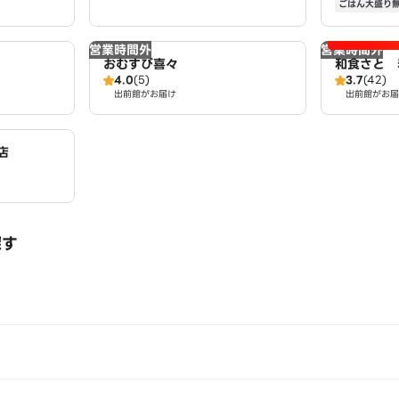
ごはん大盛り
営業時間外
営業時間外
おむすび喜々
和食さと 
4.0
(5)
3.7
(42)
出前館がお届け
出前館がお届
店
探す