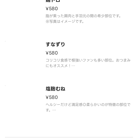
鶏トロ
¥580
脂が乘った肩肉と手羽元の間の希少部位です。
※写真はイメージです。
すなずり
¥580
コリコリ食感で根強いファンも多い部位。おつまみ
にもオススメ！
※写真はイメージです。
塩麹むね
¥580
ヘルシーだけど満足感◎柔らかいのが特徴の部位で
す。
※写真はイメージです
※キャベツとワサビはつきません