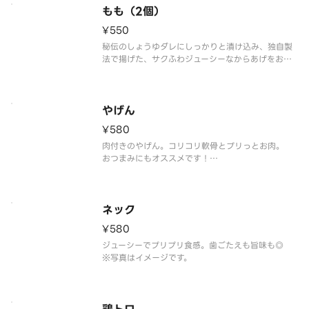
もも（2個）
¥550
秘伝のしょうゆダレにしっかりと漬け込み、独自製
法で揚げた、サクふわジューシーなからあげをお楽
しみください。
※写真はイメージです。
やげん
¥580
肉付きのやげん。コリコリ軟骨とプリっとお肉。
おつまみにもオススメです！
※写真はイメージです。
ネック
¥580
ジューシーでプリプリ食感。歯ごたえも旨味も◎
※写真はイメージです。