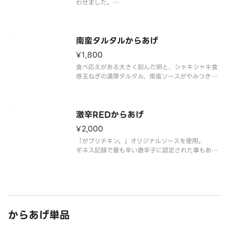
わせました。
※写真はイメージです。
南蛮タルタルからあげ
¥1,800
食べ応えがある大きく刻んだ卵と、シャキシャキ食
感玉ねぎの濃厚タルタル、南蛮ソースがやみつき
に！
※写真はイメージです。
激辛REDからあげ
¥2,000
「がブリチキン。」オリジナルソースを使用。
ギネス記録で最も辛い唐辛子に認定された事もある
唐辛子「スコーピオン」を使用。
「辛い物を食べたい」「辛い物が好き」な人にお楽
しみいただきたい一品です。
※写真はイメージです。
からあげ単品