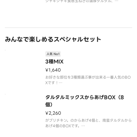
シャキシャキ食感玉ねぎの濃厚タルタル、
南蛮ソースがやみつきに！
※写真はイメージです
みんなで楽しめるスペシャルセット
人気 No1
3種MIX
¥1,640
お好きな部位を3種類選ぶ事が出来る一番人気のBO
Xです！
※同じ部位は2種類までとなります。
※写真はイメージです。
タルタルミックスからあげBOX（8
個）
¥2,260
がブリチキン。のからあげ4個と、南蛮タルタルから
あげ4個のBOXです。
※写真はイメージです。