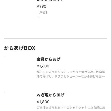
※写真はイメージです。
¥990
【内容】
・もも 2個
・ポテト（塩） 1人前
がコンビとなったお得なセットです。
※写真はイメージです
からあげBOX
金賞からあげ
¥1,600
秘伝のしょうゆダレにしっかりと漬け込み、独自製
法で揚げた、サクふわジューシーなからあげをお楽
しみください。
※写真はイメージです。
ねぎ塩からあげ
¥1,800
ごま油と塩だれをネギのシャキシャキした食感にあ