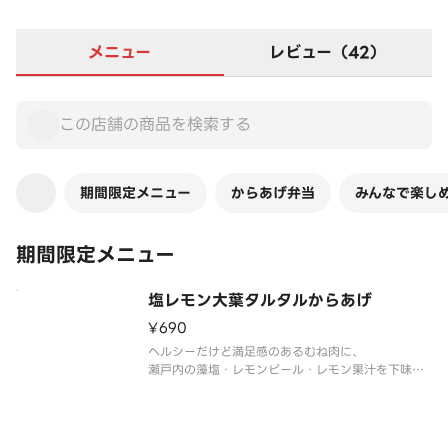
メニュー
レビュー（42）
期間限定メニュー
からあげ弁当
みんなで楽し
期間限定メニュー
塩レモン大葉タルタルからあげ
¥690
ヘルシーだけど満足感のあるむね肉に、
瀬戸内の藻塩・レモンピール・レモン果汁を下味に
加え、レモンの余韻を長く楽めるからあげ。
爽やかな大葉香るタルタルソースとの相性抜群◎
※写真はイメージです