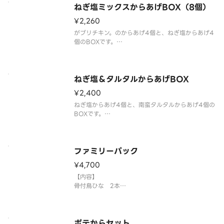
ねぎ塩ミックスからあげBOX（8個）
¥2,260
がブリチキン。のからあげ4個と、ねぎ塩からあげ4
個のBOXです。
※写真はイメージです。
ねぎ塩＆タルタルからあげBOX
¥2,400
ねぎ塩からあげ4個と、南蛮タルタルからあげ4個の
BOXです。
※写真はイメージです。
ファミリーパック
¥4,700
【内容】
骨付鳥ひな 2本
金賞からあげ 6個
ポテト 1人前
※注文いただいてから調理するためお届けまでにお
時間を頂戴します。ご了承ください。
ポテからセット