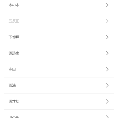
木の本
五反田
下切戸
諏訪南
寺田
西浦
明才切
山の田