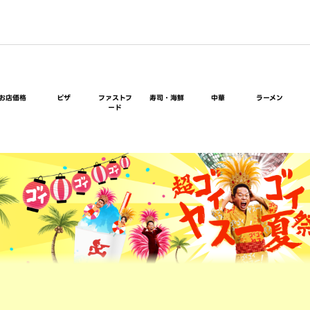
お店価格
ピザ
ファストフ
寿司・海鮮
中華
ラーメン
ード