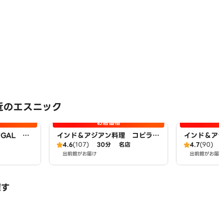
近のエスニック
お店価格
GAL ジ
インド＆アジアン料理 コピラ本
インド＆
店
4.6
(107)
30分
名店
晴丘店
4.7
(90)
出前館がお届け
出前館がお届
探す