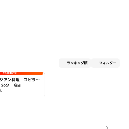
適用な
ランキング順
フィルター
お店価格
アジアン料理 コピラ
26分
名店
け