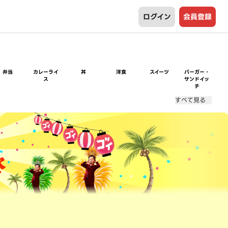
ログイン
会員登録
弁当
カレーライ
丼
洋食
スイーツ
バーガー・
ス
サンドイッ
チ
すべて見る