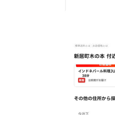
標準送料とは
お店価格とは
新居町木の本 付
お店価格
インドネパール料理JU
38分
ュガル
新着
出前館がお届け
その他の住所から
今池下