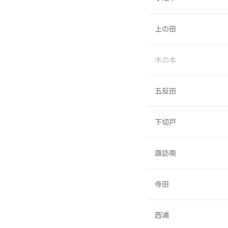
上の田
木の本
五反田
下切戸
諏訪南
寺田
西浦