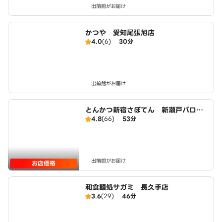
出前館がお届け
かつや 愛知尾張旭店
4.0
(6)
30分
出前館がお届け
とんかつ新宿さぼてん 新瀬戸バロー
4.8
(66)
53分
店
出前館がお届け
お店価格
和食麺処サガミ 長久手店
3.6
(29)
46分