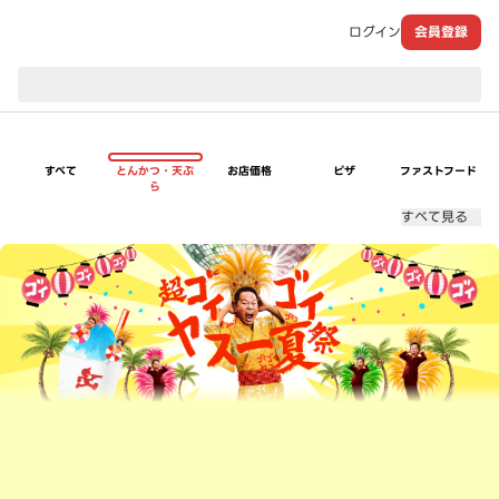
ログイン
会員登録
現在のお届け先：
すべて
とんかつ・天ぷ
お店価格
ピザ
ファストフード
ら
すべて見る
超ゴイゴイヤスー夏祭