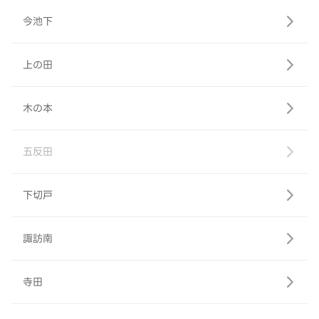
今池下
上の田
木の本
五反田
下切戸
諏訪南
寺田