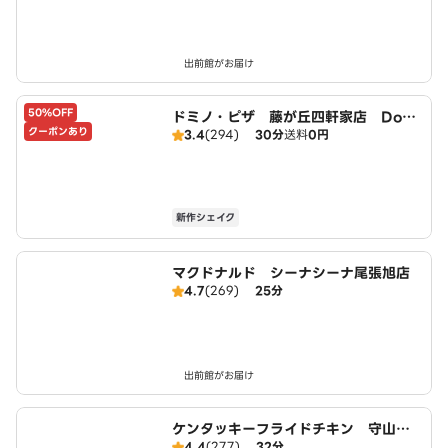
出前館がお届け
50%OFF
ドミノ・ピザ 藤が丘四軒家店 Domi
クーポンあり
3.4
(294)
30分
送料
0円
no's
新作シェイク
マクドナルド シーナシーナ尾張旭店
4.7
(269)
25分
出前館がお届け
ケンタッキーフライドチキン 守山大
4.4
(277)
32分