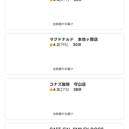
森店
出前館がお届け
マクドナルド 本地ヶ原店
4.2
(195)
30分
出前館がお届け
コナズ珈琲 守山店
4.3
(273)
38分
出前館がお届け