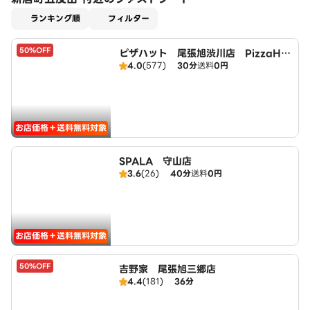
適用なし
ランキング順
フィルター
50%OFF
ピザハット 尾張旭渋川店 PizzaHu
4.0
(577)
30分
送料
0円
t
お店価格＋送料無料対象
SPALA 守山店
3.6
(26)
40分
送料
0円
お店価格＋送料無料対象
50%OFF
吉野家 尾張旭三郷店
4.4
(181)
36分