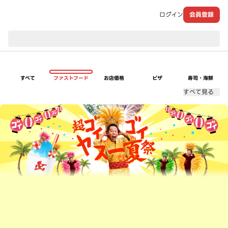
ログイン
会員登録
現在のお届け先：
すべて
ファストフード
お店価格
ピザ
寿司・海鮮
すべて見る
超ゴイゴイヤスー夏祭