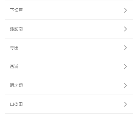
下切戸
諏訪南
寺田
西浦
明才切
山の田