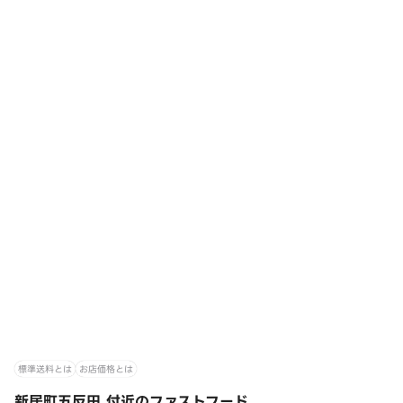
標準送料とは
お店価格とは
新居町五反田 付近のファストフード