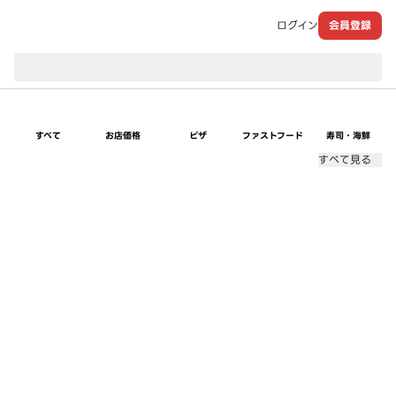
ログイン
会員登録
現在のお届け先：
すべて
お店価格
ピザ
ファストフード
寿司・海鮮
すべて見る