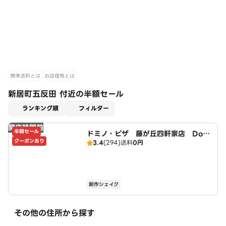
標準送料とは
お店価格とは
新居町五反田 付近の半額セール
適用なし
ランキング順
フィルター
開店時間前
半額セール
ドミノ・ピザ 藤が丘四軒家店 Domi
クーポンあり
3.4
(294)
送料
0円
no's
新作シェイク
その他の住所から探す