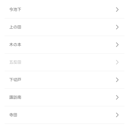
今池下
上の田
木の本
五反田
下切戸
諏訪南
寺田