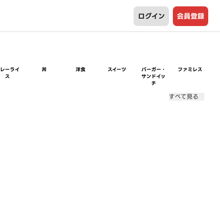
ログイン
会員登録
カレーライ
丼
洋食
スイーツ
バーガー・
ファミレス
ス
サンドイッ
チ
すべて見る