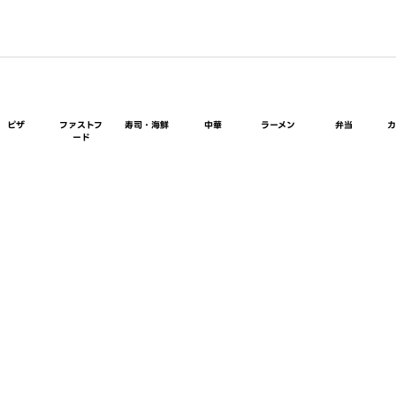
ピザ
ファストフ
寿司・海鮮
中華
ラーメン
弁当
ード