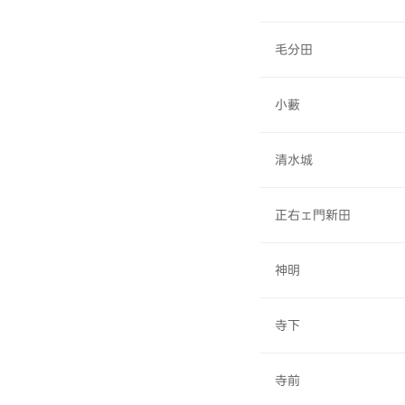
毛分田
小藪
清水城
正右ェ門新田
神明
寺下
寺前