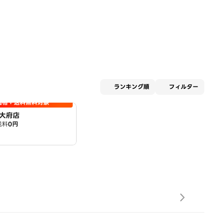
適用な
ランキング順
フィルター
価格＋送料無料対象
大府店
送料
0円