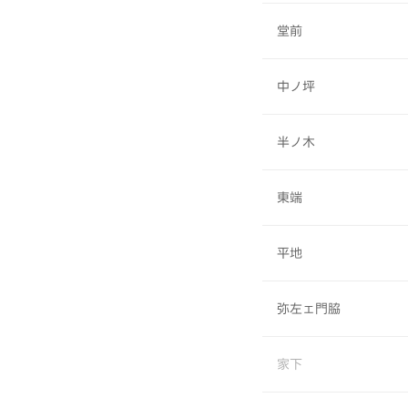
堂前
中ノ坪
半ノ木
東端
平地
弥左ェ門脇
家下