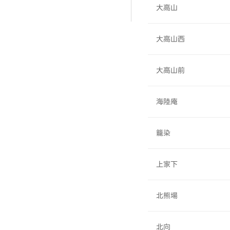
大高山
大高山西
大高山前
海陸庵
籠染
上家下
北熊場
北向