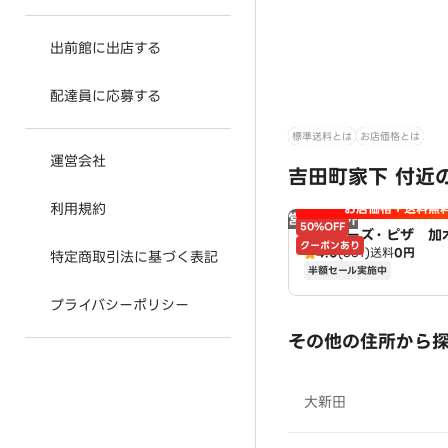
出前館に出店する
配達員に応募する
標準送料とは
お店価格とは
運営会社
吉田町家下 付近
利用規約
お店価格＋送料無
営業時間外
50%OFF
アオキーズ・ピザ 加
クーポンあり
4.0
(361)
送料
0円
特定商取引法に基づく表記
半額セール実施中
プライバシーポリシー
その他の住所から
大新田