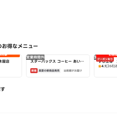
のお得なメニュー
料対象
お店
営業時間外
営業時間外
クーポンあり
木屋店
スターバックス コーヒー あいち
すし上等 
4.1
(268)
健康の森公園Harappa店
新着
真夏の新商品発売
出前館がお届け
探す