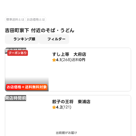
標準送料とは
お店価格とは
吉田町家下 付近のそば・うどん
適用なし
ランキング順
フィルター
開店時間前
クーポンあり
すし上等 大府店
4.1
(268)
送料
0円
お店価格＋送料無料対象
開店時間前
餃子の王将 東浦店
4.2
(121)
出前館がお届け