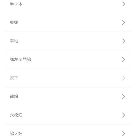
半ノ木
東端
平地
弥左ェ門脇
家下
律粉
六枚畑
脇ノ畑