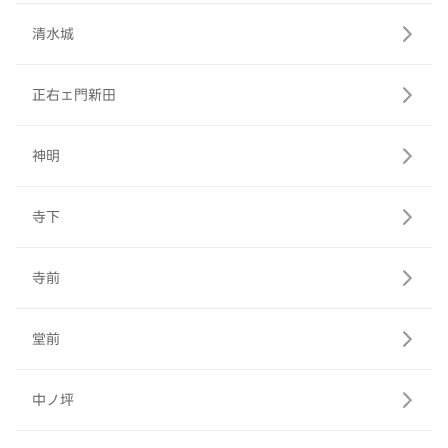
清水城
正右ェ門新田
神明
寺下
寺前
堂前
中ノ坪