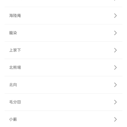
海陸庵
籠染
上家下
北熊場
北向
毛分田
小藪