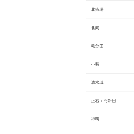
北熊場
北向
毛分田
小藪
清水城
正右ェ門新田
神明