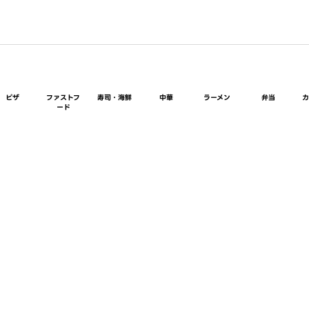
ピザ
ファストフ
寿司・海鮮
中華
ラーメン
弁当
ード