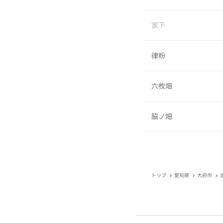
家下
律粉
六枚畑
脇ノ畑
トップ
愛知県
大府市