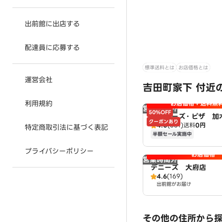
出前館に出店する
配達員に応募する
標準送料とは
お店価格とは
運営会社
吉田町家下 付近
利用規約
お店価格＋送料無
営業時間外
50%OFF
アオキーズ・ピザ 加
クーポンあり
4.0
(361)
送料
0円
特定商取引法に基づく表記
半額セール実施中
プライバシーポリシー
お店価格
営業時間外
デニーズ 大府店
4.6
(169)
出前館がお届け
その他の住所から