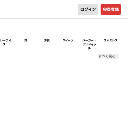
ログイン
会員登録
カレーライ
丼
洋食
スイーツ
バーガー・
ファミレス
ス
サンドイッ
チ
すべて見る