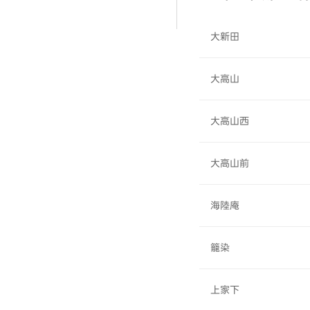
大新田
大高山
大高山西
大高山前
海陸庵
籠染
上家下