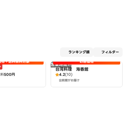
適用な
ランキング順
フィルター
価格＋送料無料対象
お店価格
営業時間外
ン
台湾料理 海香館
送料
500円
4.2
(10)
出前館がお届け