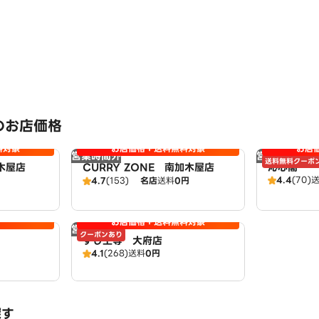
のお店価格
料対象
お店価格＋送料無料対象
お店
営業時間外
営業時間外
送料無料クーポ
木屋店
CURRY ZONE 南加木屋店
沁心閣
4.4
(70)
4.7
(153)
名店
送料
0円
お店価格＋送料無料対象
営業時間外
クーポンあり
すし上等 大府店
4.1
(268)
送料
0円
探す