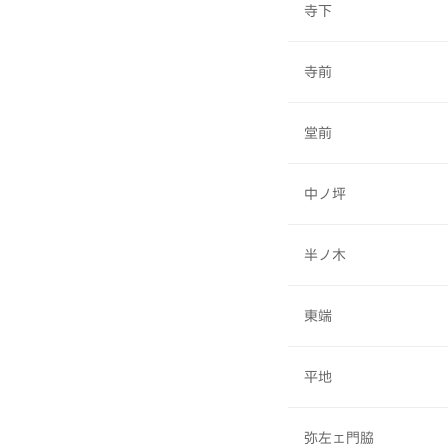
寺下
寺前
堂前
中ノ坪
半ノ木
東端
平地
弥左ェ門脇