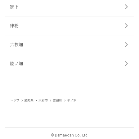
家下
律粉
六枚畑
脇ノ畑
トップ
愛知県
大府市
吉田町
半ノ木
© Demae-can Co., Ltd.