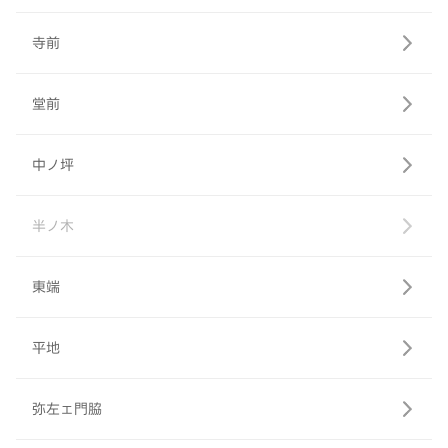
寺前
堂前
中ノ坪
半ノ木
東端
平地
弥左ェ門脇