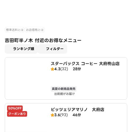
標準送料とは
お店価格とは
吉田町半ノ木 付近のお得なメニュー
適用なし
ランキング順
フィルター
スターバックス コーヒー 大府柊山店
4.3
(32)
28分
真夏の新商品発売
出前館がお届け
50%OFF
ピッツェリアマリノ 大府店
クーポンあり
3.6
(93)
46分