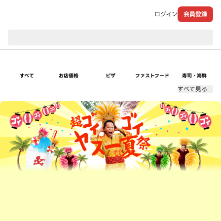
ログイン
会員登録
現在のお届け先：
すべて
お店価格
ピザ
ファストフード
寿司・海鮮
すべて見る
超ゴイゴイヤスー夏祭