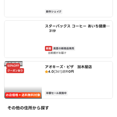
新作シェイク
スターバックス コーヒー あいち健康の
31分
森公園Harappa店
新着
真夏の新商品発売
出前館がお届け
開店時間前
50%OFF
アオキーズ・ピザ 加木屋店
クーポンあり
4.0
(361)
送料
0円
半額セール実施中
お店価格＋送料無料対象
その他の住所から探す