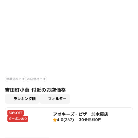
標準送料とは
お店価格とは
吉田町小藪 付近のお店価格
適用なし
ランキング順
フィルター
50%OFF
アオキーズ・ピザ 加木屋店
クーポンあり
4.0
(362)
30分
送料
0円