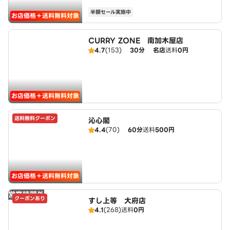
半額セール実施中
お店価格＋送料無料対象
CURRY ZONE 南加木屋店
4.7
(153)
30分
名店
送料
0円
お店価格＋送料無料対象
送料無料クーポン
沁心閣
4.4
(70)
60分
送料
500円
お店価格＋送料無料対象
営業時間外
クーポンあり
すし上等 大府店
4.1
(268)
送料
0円