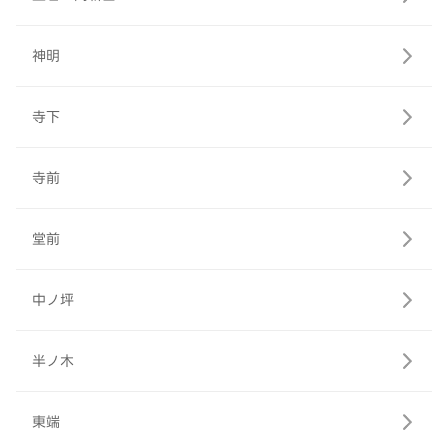
神明
寺下
寺前
堂前
中ノ坪
半ノ木
東端