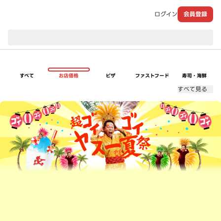
ログイン
会員登録
現在のお届け先：
すべて
お店価格
ピザ
ファストフード
寿司・海鮮
すべて見る
超ゴイゴイヤスー夏祭