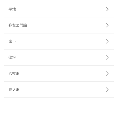
平地
弥左ェ門脇
家下
律粉
六枚畑
脇ノ畑