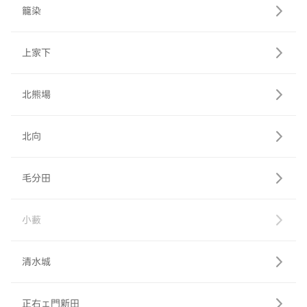
籠染
上家下
北熊場
北向
毛分田
小藪
清水城
正右ェ門新田