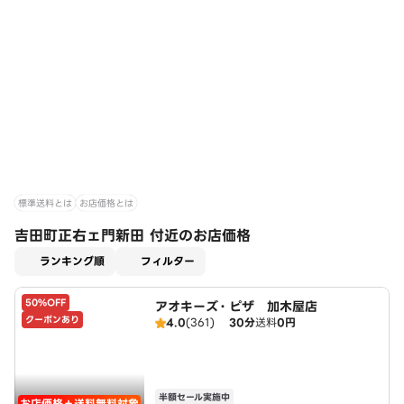
標準送料とは
お店価格とは
吉田町正右ェ門新田 付近のお店価格
適用なし
ランキング順
フィルター
50%OFF
アオキーズ・ピザ 加木屋店
クーポンあり
4.0
(361)
30分
送料
0円
半額セール実施中
お店価格＋送料無料対象