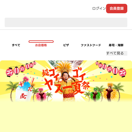
ログイン
会員登録
現在のお届け先：
すべて
お店価格
ピザ
ファストフード
寿司・海鮮
すべて見る
超ゴイゴイヤスー夏祭