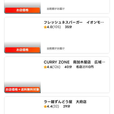
出前館がお届け
お店価格
フレッシュネスバーガー イオンモー
4.0
(105)
35分
ル東浦店
出前館がお届け
お店価格
CURRY ZONE 南加木屋店 広域エ
リア
4.6
(126)
40分
名店
送料
0円
お店価格＋送料無料対象
ラー麺ずんどう屋 大府店
4.4
(32)
29分