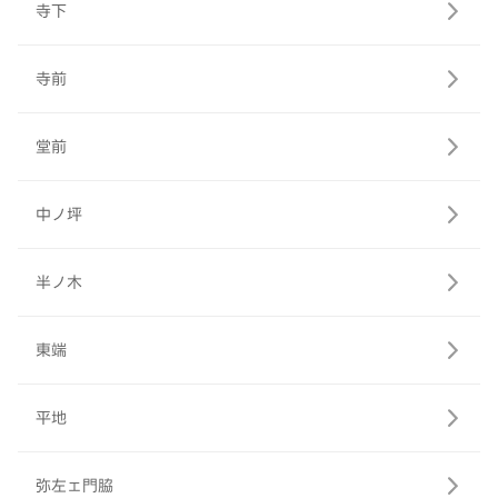
寺下
寺前
堂前
中ノ坪
半ノ木
東端
平地
弥左ェ門脇