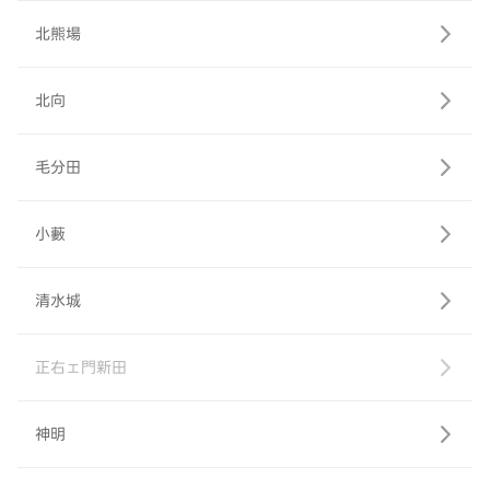
北熊場
北向
毛分田
小藪
清水城
正右ェ門新田
神明