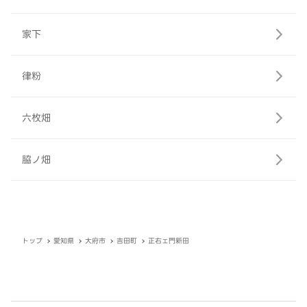
家下
律粉
六枚畑
脇ノ畑
トップ
愛知県
大府市
吉田町
正右ェ門新田