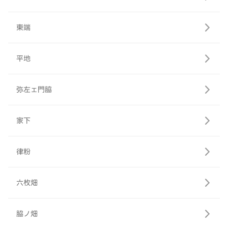
東端
平地
弥左ェ門脇
家下
律粉
六枚畑
脇ノ畑