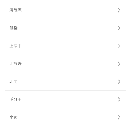
海陸庵
籠染
上家下
北熊場
北向
毛分田
小藪