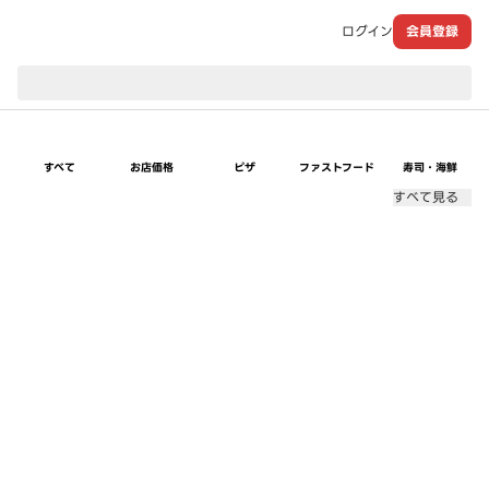
ログイン
会員登録
現在のお届け先：
すべて
お店価格
ピザ
ファストフード
寿司・海鮮
すべて見る