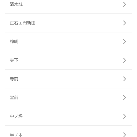
清水城
正右ェ門新田
神明
寺下
寺前
堂前
中ノ坪
半ノ木