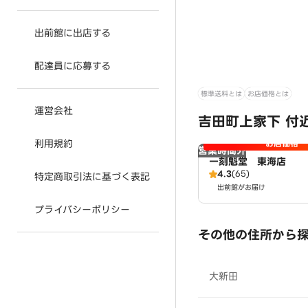
出前館に出店する
配達員に応募する
標準送料とは
お店価格とは
運営会社
吉田町上家下 付
利用規約
お店価格
営業時間外
一刻魁堂 東海店
4.3
(65)
特定商取引法に基づく表記
出前館がお届け
プライバシーポリシー
その他の住所から
大新田