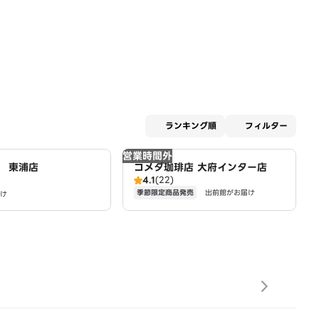
適用な
ランキング順
フィルター
営業時間外
 東浦店
コメダ珈琲店 大府インター店
4.1
(22)
季節限定商品発売
出前館がお届け
け