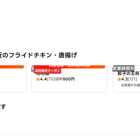
近のフライドチキン・唐揚げ
お店価格＋送料無料対象
営業時間外
営業時間外
送料無料クーポン
沁心閣
餃子の王将
4.4
(70)
送料
500円
4.2
(121)
出前館がお届
探す