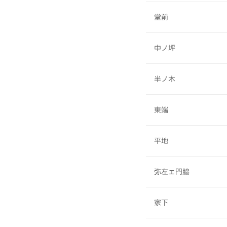
堂前
中ノ坪
半ノ木
東端
平地
弥左ェ門脇
家下