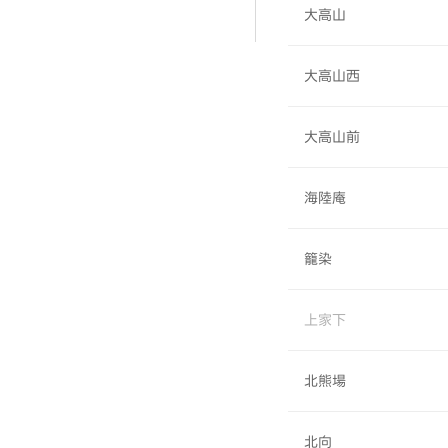
大高山
大高山西
大高山前
海陸庵
籠染
上家下
北熊場
北向