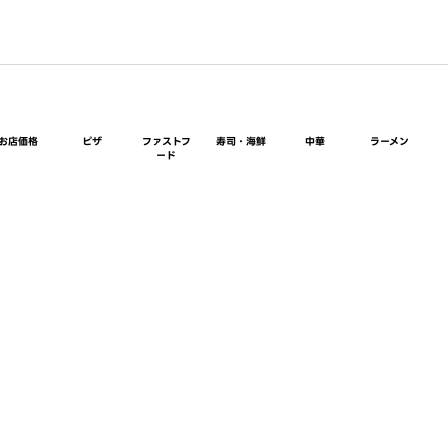
お店価格
ピザ
ファストフ
寿司・海鮮
中華
ラーメン
ード