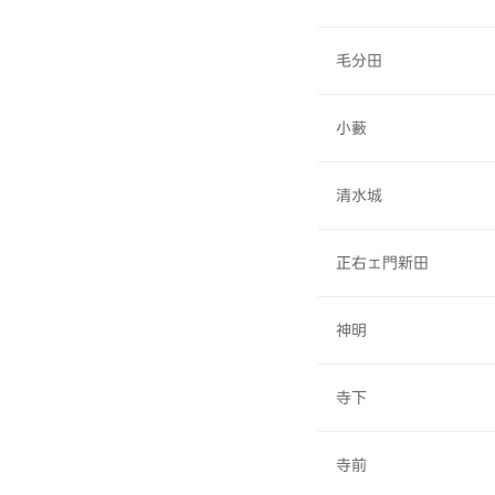
毛分田
小藪
清水城
正右ェ門新田
神明
寺下
寺前