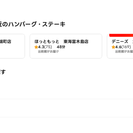
近のハンバーグ・ステーキ
端町店
ほっともっと 東海富木島店
デニーズ 
4.3
(75)
48分
4.6
(169)
出前館がお届け
出前館がお届
探す