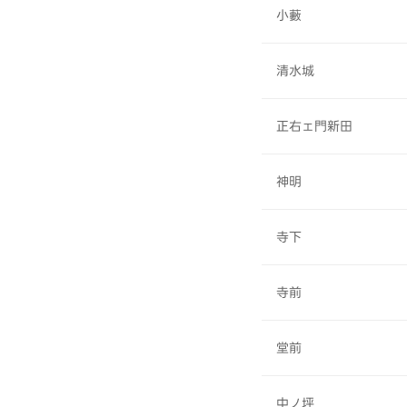
小藪
清水城
正右ェ門新田
神明
寺下
寺前
堂前
中ノ坪