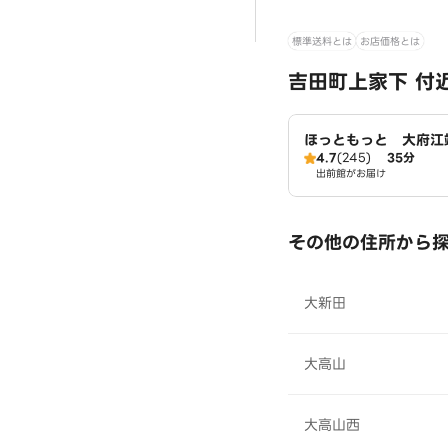
標準送料とは
お店価格とは
吉田町上家下 付
ほっともっと 大府江
4.7
(245)
35分
出前館がお届け
その他の住所から
大新田
大高山
大高山西