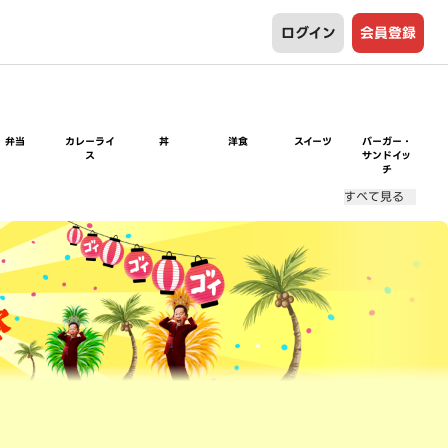
ログイン
会員登録
弁当
カレーライ
丼
洋食
スイーツ
バーガー・
ス
サンドイッ
チ
すべて見る