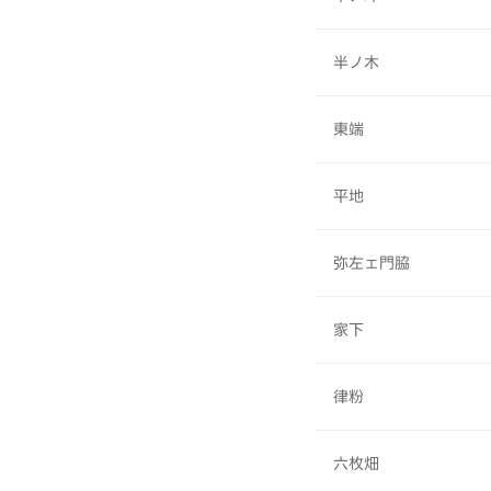
半ノ木
東端
平地
弥左ェ門脇
家下
律粉
六枚畑