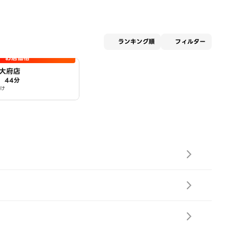
適用な
ランキング順
フィルター
お店価格
大府店
44分
け