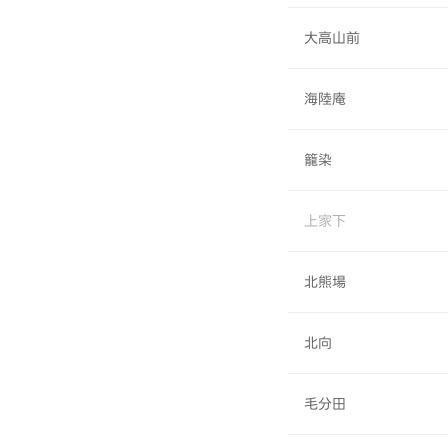
大高山前
海陸庵
籠染
上家下
北熊場
北向
毛分田