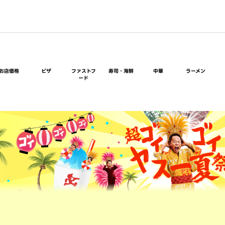
お店価格
ピザ
ファストフ
寿司・海鮮
中華
ラーメン
ード