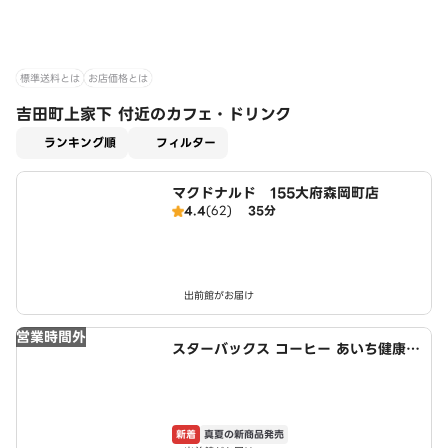
標準送料とは
お店価格とは
吉田町上家下 付近のカフェ・ドリンク
適用なし
ランキング順
フィルター
マクドナルド 155大府森岡町店
4.4
(62)
35分
出前館がお届け
営業時間外
スターバックス コーヒー あいち健康の
森公園Harappa店
新着
真夏の新商品発売