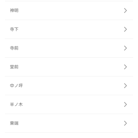
神明
寺下
寺前
堂前
中ノ坪
半ノ木
東端