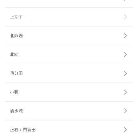
上家下
北熊場
北向
毛分田
小藪
清水城
正右ェ門新田