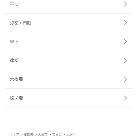
平地
弥左ェ門脇
家下
律粉
六枚畑
脇ノ畑
トップ
愛知県
大府市
吉田町
上家下