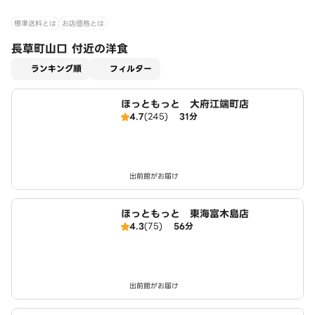
標準送料とは
お店価格とは
長草町山口 付近の洋食
適用なし
ランキング順
フィルター
ほっともっと 大府江端町店
4.7
(245)
31分
出前館がお届け
ほっともっと 東海富木島店
4.3
(75)
56分
出前館がお届け