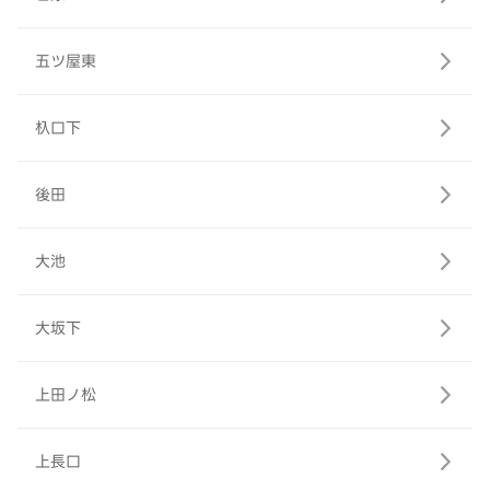
五ツ屋東
杁口下
後田
大池
大坂下
上田ノ松
上長口