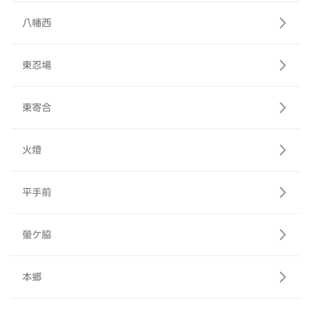
八幡西
東忍場
東寄合
火燈
平手前
螢ケ脇
本郷