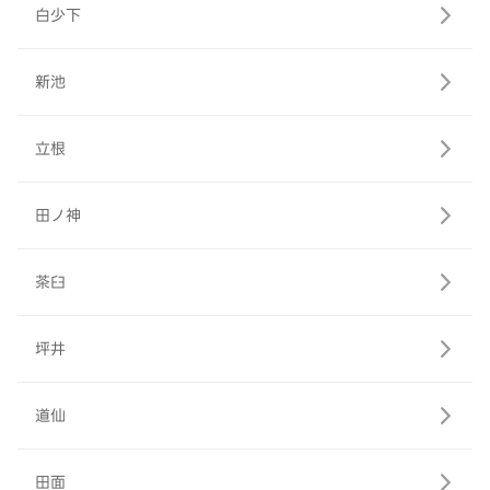
白少下
新池
立根
田ノ神
茶臼
坪井
道仙
田面