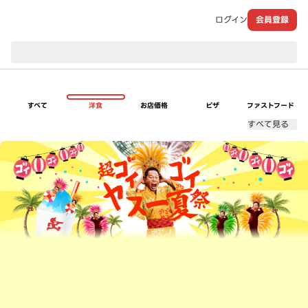
ログイン
会員登録
現在のお届け先：
すべて
洋食
お店価格
ピザ
ファストフード
すべて見る
超ゴイゴイヤスー夏祭