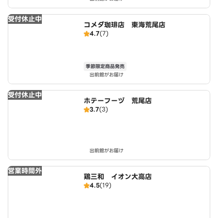
受付休止中
コメダ珈琲店 東海荒尾店
4.7
(7)
季節限定商品発売
出前館がお届け
受付休止中
ホテーフーヅ 荒尾店
3.7
(3)
出前館がお届け
営業時間外
鶏三和 イオン大高店
4.5
(19)