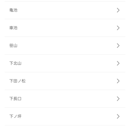
亀池
車池
笹山
下北山
下田ノ松
下長口
下ノ坪