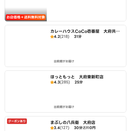
お店価格＋送料無料対象
カレーハウスCoCo壱番屋 大府共和
4.2
(218)
31分
店（SD）
出前館がお届け
ほっともっと 大府東新町店
4.3
(285)
25分
出前館がお届け
クーポンあり
まぶしの八兵衛 大府店
3.4
(127)
30分
送料
0円