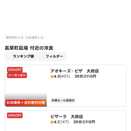
標準送料とは
お店価格とは
長草町凪場 付近の洋食
適用なし
ランキング順
フィルター
50%OFF
アオキーズ・ピザ 大府店
クーポンあり
4.0
(401)
30分
送料
0円
半額セール実施中
お店価格＋送料無料対象
50%OFF
ピザーラ 大府店
4.1
(147)
30分
送料
0円