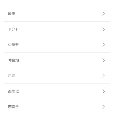
殿田
ドンド
中屋敷
仲良畑
凪場
西忍場
西寄合