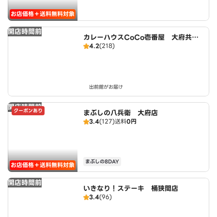
お店価格＋送料無料対象
開店時間前
カレーハウスCoCo壱番屋 大府共和
4.2
(218)
店（SD）
出前館がお届け
開店時間前
クーポンあり
まぶしの八兵衛 大府店
3.4
(127)
送料
0円
まぶしの8DAY
お店価格＋送料無料対象
開店時間前
いきなり！ステーキ 桶狭間店
3.4
(96)