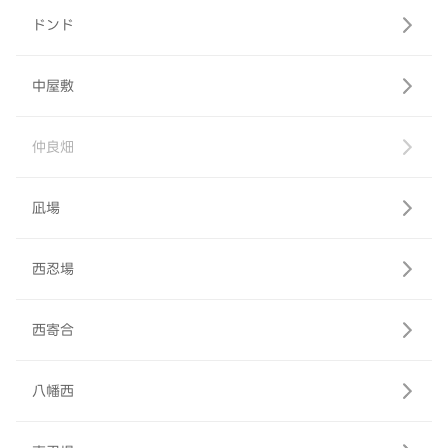
ドンド
中屋敷
仲良畑
凪場
西忍場
西寄合
八幡西