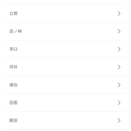
立根
田ノ神
茶臼
坪井
道仙
田面
殿田