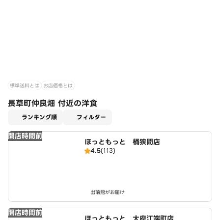
標準送料とは
お店価格とは
長草町仲良畑 付近の洋食
適用なし
ランキング順
フィルター
開店時間前
ほっともっと 桶狭間店
4.5
(113)
出前館がお届け
開店時間前
ほっともっと 大府江端町店