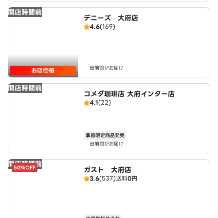
開店時間前
デニーズ 大府店
4.6
(169)
出前館がお届け
お店価格
開店時間前
コメダ珈琲店 大府インター店
4.1
(22)
季節限定商品発売
出前館がお届け
開店時間前
50%OFF
ガスト 大府店
3.6
(537)
送料
0円