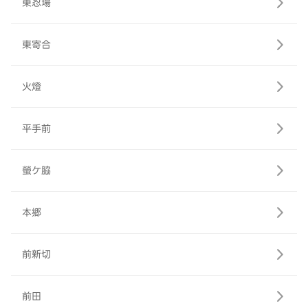
東忍場
東寄合
火燈
平手前
螢ケ脇
本郷
前新切
前田