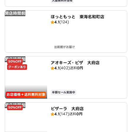
大盛無料弁当有
開店時間前
ほっともっと 東海名和町店
4.1
(124)
出前館がお届け
開店時間前
50%OFF
アオキーズ・ピザ 大府店
クーポンあり
4.1
(402)
送料
0円
半額セール実施中
お店価格＋送料無料対象
開店時間前
50%OFF
ピザーラ 大府店
4.1
(147)
送料
0円