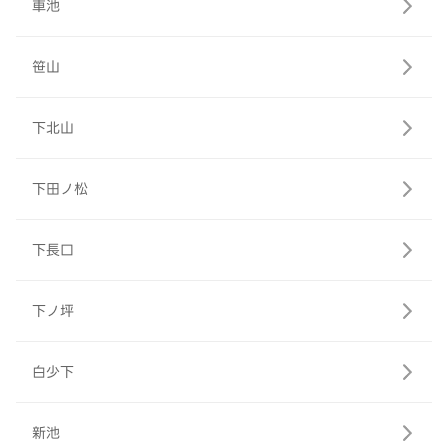
車池
笹山
下北山
下田ノ松
下長口
下ノ坪
白少下
新池