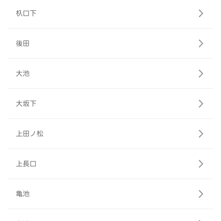
杁口下
後田
大池
大坂下
上田ノ松
上長口
亀池