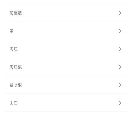
前屋敷
峯
向江
向江裏
墓所根
山口