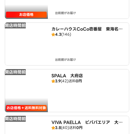
出前館がお届け
お店価格
開店時間前
カレーハウスCoCo壱番屋 東海名和
4.3
(146)
店（SD）
出前館がお届け
開店時間前
SPALA 大府店
3.9
(42)
送料
0円
お店価格＋送料無料対象
開店時間前
VIVA PAELLA ビバパエリア 大府
3.8
(40)
送料
0円
店