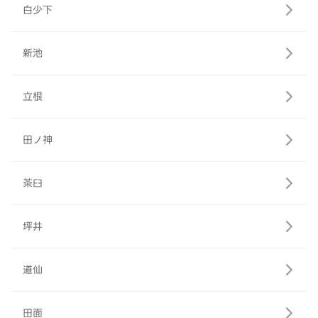
白少下
新池
立根
田ノ神
茶臼
坪井
道仙
田面