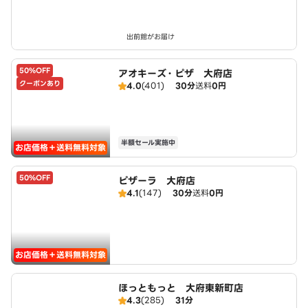
出前館がお届け
50%OFF
アオキーズ・ピザ 大府店
クーポンあり
4.0
(401)
30分
送料
0円
半額セール実施中
お店価格＋送料無料対象
50%OFF
ピザーラ 大府店
4.1
(147)
30分
送料
0円
お店価格＋送料無料対象
ほっともっと 大府東新町店
4.3
(285)
31分