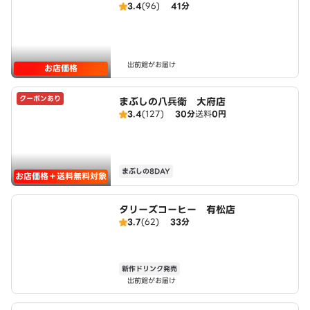
3.4
(96)
41分
出前館がお届け
お店価格
クーポンあり
まぶしの八兵衛 大府店
3.4
(127)
30分
送料
0円
まぶしの8DAY
お店価格＋送料無料対象
タリーズコーヒー 有松店
3.7
(62)
33分
新作ドリンク発売
出前館がお届け