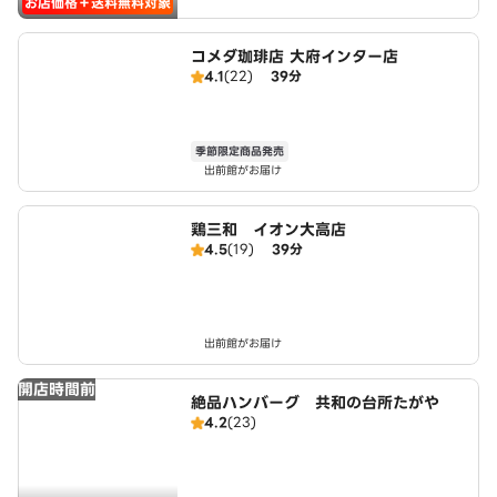
お店価格＋送料無料対象
コメダ珈琲店 大府インター店
4.1
(22)
39分
季節限定商品発売
出前館がお届け
鶏三和 イオン大高店
4.5
(19)
39分
出前館がお届け
開店時間前
絶品ハンバーグ 共和の台所たがや
4.2
(23)