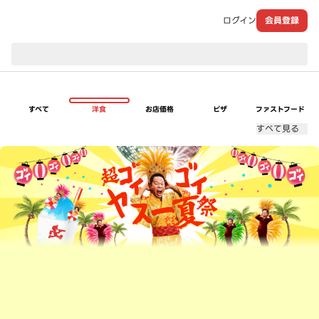
ログイン
会員登録
現在のお届け先：
すべて
洋食
お店価格
ピザ
ファストフード
すべて見る
超ゴイゴイヤスー夏祭