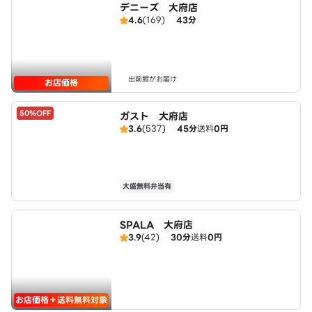
デニーズ 大府店
4.6
(169)
43分
出前館がお届け
お店価格
50%OFF
ガスト 大府店
3.6
(537)
45分
送料
0円
大盛無料弁当有
SPALA 大府店
3.9
(42)
30分
送料
0円
お店価格＋送料無料対象