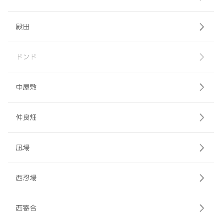
殿田
ドンド
中屋敷
仲良畑
凪場
西忍場
西寄合