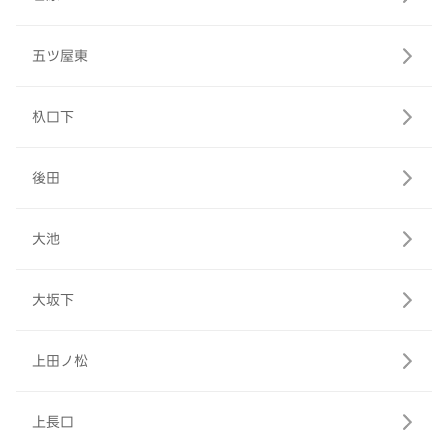
五ツ屋東
杁口下
後田
大池
大坂下
上田ノ松
上長口