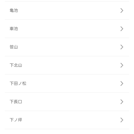
亀池
車池
笹山
下北山
下田ノ松
下長口
下ノ坪