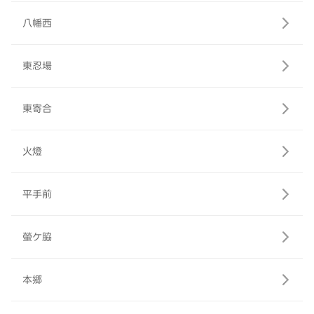
八幡西
東忍場
東寄合
火燈
平手前
螢ケ脇
本郷