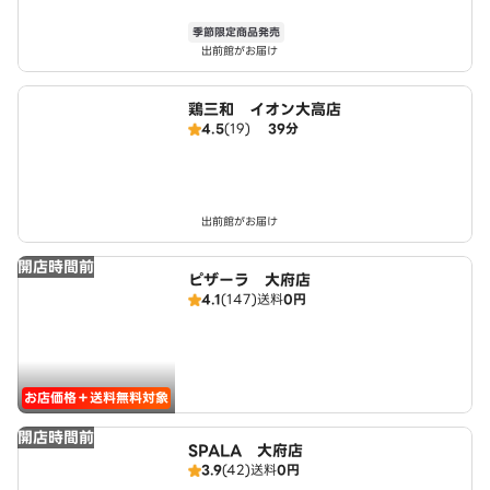
季節限定商品発売
出前館がお届け
鶏三和 イオン大高店
4.5
(19)
39分
出前館がお届け
開店時間前
ピザーラ 大府店
4.1
(147)
送料
0円
お店価格＋送料無料対象
開店時間前
SPALA 大府店
3.9
(42)
送料
0円