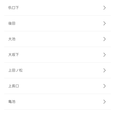
杁口下
後田
大池
大坂下
上田ノ松
上長口
亀池