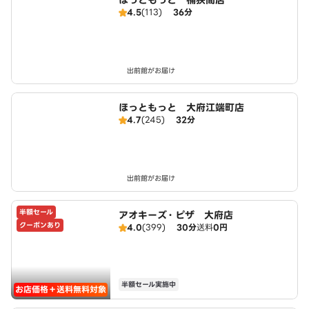
ほっともっと 桶狭間店
4.5
(113)
36分
出前館がお届け
ほっともっと 大府江端町店
4.7
(245)
32分
出前館がお届け
半額セール
アオキーズ・ピザ 大府店
クーポンあり
4.0
(399)
30分
送料
0円
半額セール実施中
お店価格＋送料無料対象