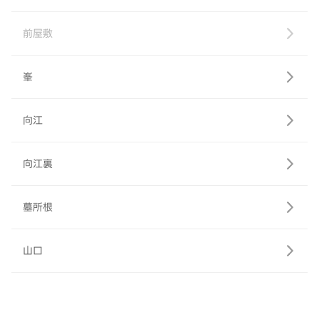
前屋敷
峯
向江
向江裏
墓所根
山口