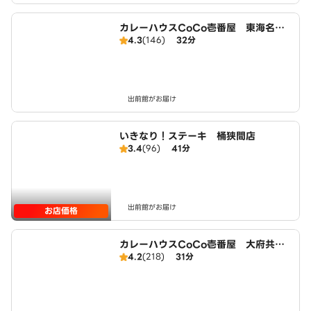
カレーハウスCoCo壱番屋 東海名和
4.3
(146)
32分
店（SD）
出前館がお届け
いきなり！ステーキ 桶狭間店
3.4
(96)
41分
出前館がお届け
お店価格
カレーハウスCoCo壱番屋 大府共和
4.2
(218)
31分
店（SD）