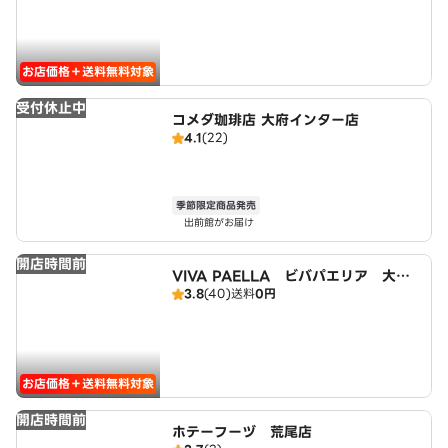
お店価格＋送料無料対象
受付休止中
コメダ珈琲店 大府インター店
4.1
(22)
季節限定商品発売
出前館がお届け
開店時間前
VIVA PAELLA ビバパエリア 大府
3.8
(40)
送料
0円
店
お店価格＋送料無料対象
開店時間前
ホテーフーヅ 荒尾店