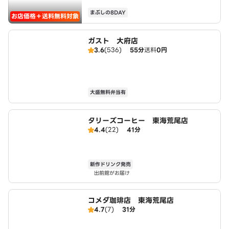
まぶしの8DAY
お店価格＋送料無料対象
ガスト 大府店
3.6
(536)
55分
送料
0円
大盛無料弁当有
タリーズコーヒー 東海荒尾店
4.4
(22)
41分
新作ドリンク発売
出前館がお届け
コメダ珈琲店 東海荒尾店
4.7
(7)
31分