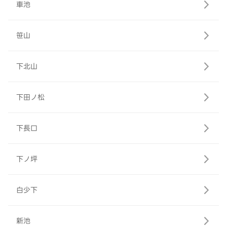
車池
笹山
下北山
下田ノ松
下長口
下ノ坪
白少下
新池