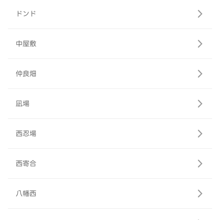
ドンド
中屋敷
仲良畑
凪場
西忍場
西寄合
八幡西