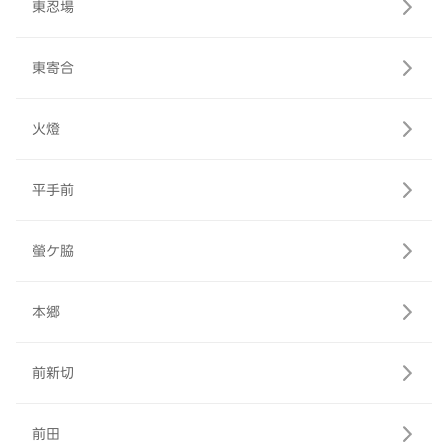
東忍場
東寄合
火燈
平手前
螢ケ脇
本郷
前新切
前田