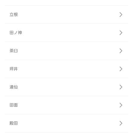
立根
田ノ神
茶臼
坪井
道仙
田面
殿田