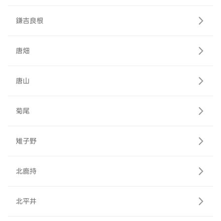
鎌吉良根
唐畑
唐山
菊尾
雉子野
北鹿持
北平井