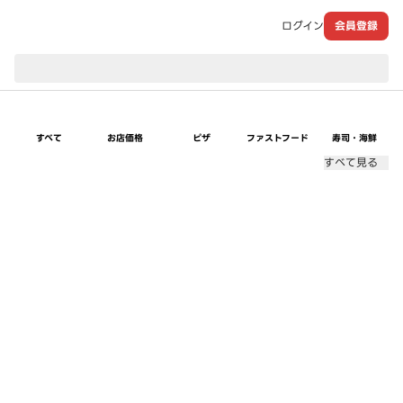
ログイン
会員登録
現在のお届け先：
すべて
お店価格
ピザ
ファストフード
寿司・海鮮
すべて見る