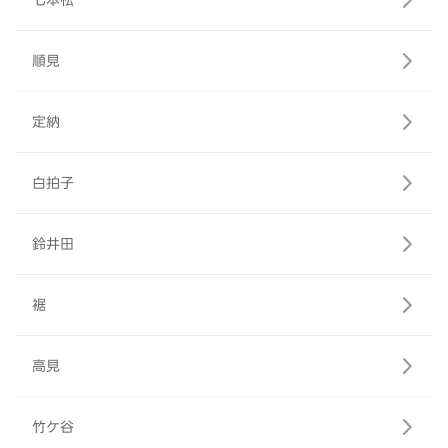
七本松
順見
定納
白拍子
鈴井田
裾
高見
竹ケ谷