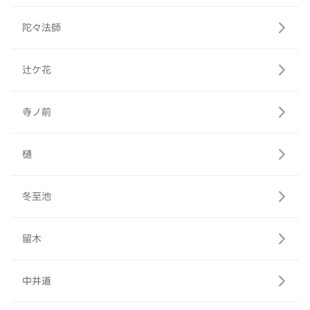
陀々法師
辻ケ花
寺ノ前
樋
冬至池
留木
中井道