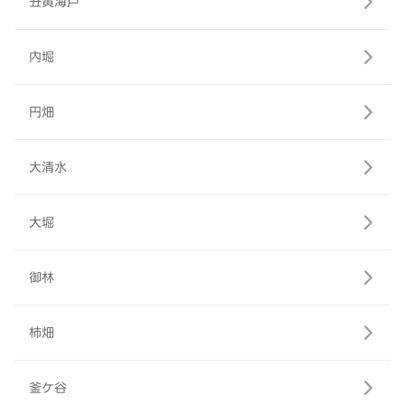
丑寅海戸
内堀
円畑
大清水
大堀
御林
柿畑
釜ケ谷