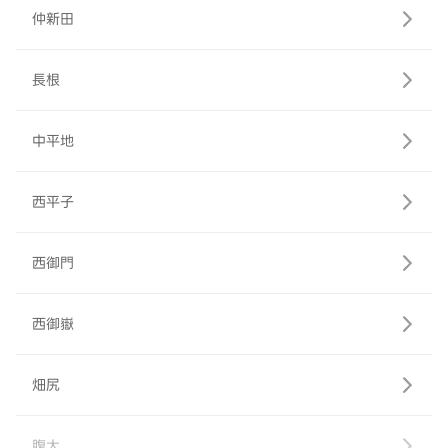
仲新田
長根
中平地
西平子
西御門
西御嶽
畑尻
腹太