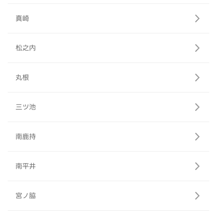
真崎
松之内
丸根
三ツ池
南鹿持
南平井
宮ノ脇