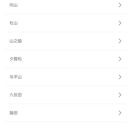
向山
社山
山之脇
夕霞松
与平山
六反田
論田