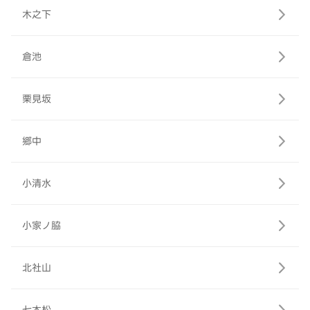
木之下
倉池
栗見坂
郷中
小清水
小家ノ脇
北社山