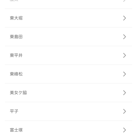
東大堀
東島田
東平井
東峰松
美女ケ脇
平子
富士塚