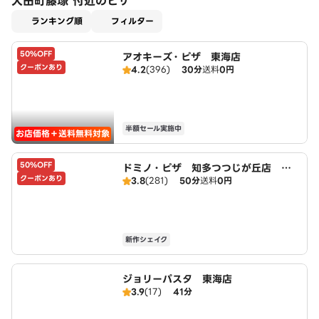
大田町藤塚 付近のピザ
適用なし
ランキング順
フィルター
50%OFF
アオキーズ・ピザ 東海店
クーポンあり
4.2
(396)
30分
送料
0円
半額セール実施中
お店価格＋送料無料対象
50%OFF
ドミノ・ピザ 知多つつじが丘店 Do
クーポンあり
3.8
(281)
50分
送料
0円
mino's
新作シェイク
ジョリーパスタ 東海店
3.9
(17)
41分