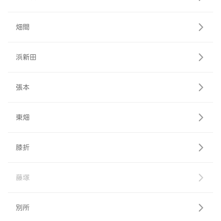
畑間
浜新田
張本
東畑
膝折
藤塚
別所