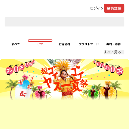
ログイン
会員登録
現在のお届け先：
すべて
ピザ
お店価格
ファストフード
寿司・海鮮
すべて見る
超ゴイゴイヤスー夏祭