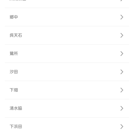
郷中
呉天石
鷺所
汐田
下畑
清水脇
下浜田