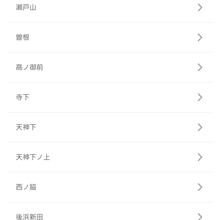
瀬戸山
曽根
高ノ御前
寺下
天神下
天神下ノ上
西ノ脇
後浜新田