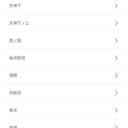
天神下
天神下ノ上
西ノ脇
後浜新田
畑間
浜新田
張本
東畑