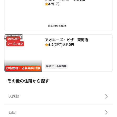
3.9
(17)
出前館がお届け
開店時間前
50%OFF
アオキーズ・ピザ 東海店
クーポンあり
4.2
(397)
送料
0円
半額セール実施中
お店価格＋送料無料対象
その他の住所から探す
天尾崎
石田