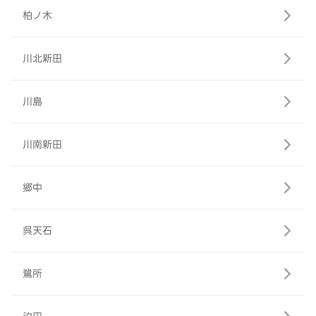
柏ノ木
川北新田
川島
川南新田
郷中
呉天石
鷺所