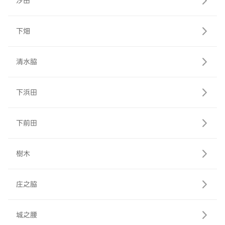
汐田
下畑
清水脇
下浜田
下前田
樹木
庄之脇
城之腰