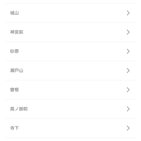
城山
神宮前
砂原
瀬戸山
曽根
高ノ御前
寺下