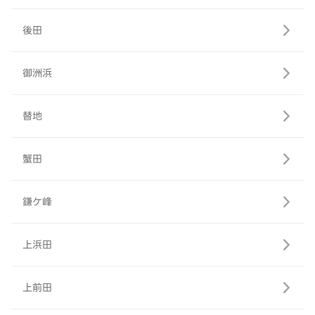
後田
御洲浜
替地
蟹田
鎌ケ峰
上浜田
上前田