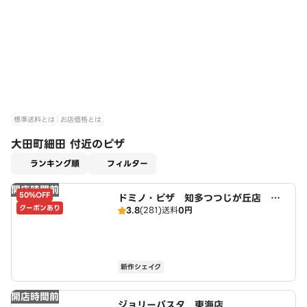
標準送料とは
お店価格とは
大田町細田 付近のピザ
適用なし
ランキング順
フィルター
開店時間前
50%OFF
ドミノ・ピザ 知多つつじが丘店 Do
クーポンあり
3.8
(281)
送料
0円
mino's
新作シェイク
開店時間前
ジョリーパスタ 東海店