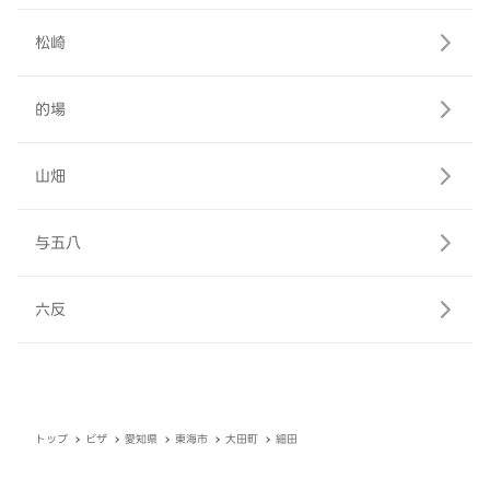
松崎
的場
山畑
与五八
六反
トップ
ピザ
愛知県
東海市
大田町
細田