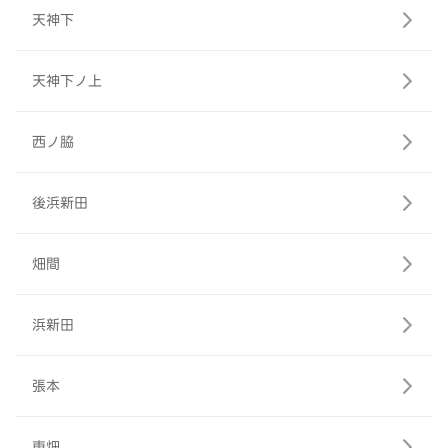
天神下
天神下ノ上
西ノ脇
後浜新田
畑間
浜新田
張本
東畑