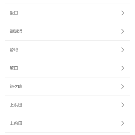
後田
御洲浜
替地
蟹田
鎌ケ峰
上浜田
上前田