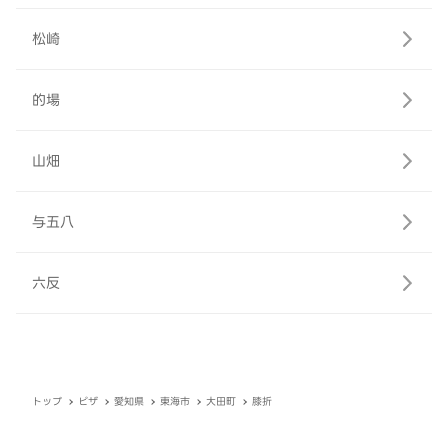
松崎
的場
山畑
与五八
六反
トップ
ピザ
愛知県
東海市
大田町
膝折