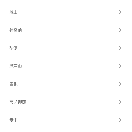
城山
神宮前
砂原
瀬戸山
曽根
高ノ御前
寺下