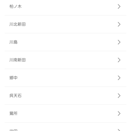
柏ノ木
川北新田
川島
川南新田
郷中
呉天石
鷺所