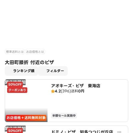
標準送料とは
お店価格とは
大田町膝折 付近のピザ
適用なし
ランキング順
フィルター
開店時間前
50%OFF
アオキーズ・ピザ 東海店
クーポンあり
4.2
(396)
送料
0円
半額セール実施中
お店価格＋送料無料対象
開店時間前
50%OFF
ドミノ・ピザ 知多つつじが丘店 Do