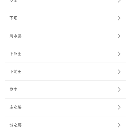
汐田
下畑
清水脇
下浜田
下前田
樹木
庄之脇
城之腰