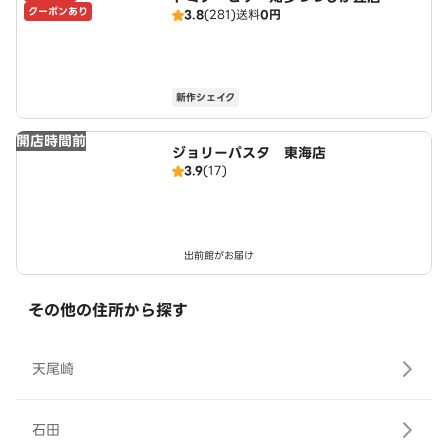
クーポンあり
3.8
(281)
送料
0円
mino's
新作シェイク
開店時間前
ジョリーパスタ 東海店
3.9
(17)
出前館がお届け
その他の住所から探す
天尾崎
石田