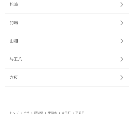
松崎
的場
山畑
与五八
六反
トップ
ピザ
愛知県
東海市
大田町
下前田