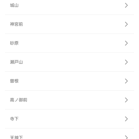
城山
神宮前
砂原
瀬戸山
曽根
高ノ御前
寺下
天神下