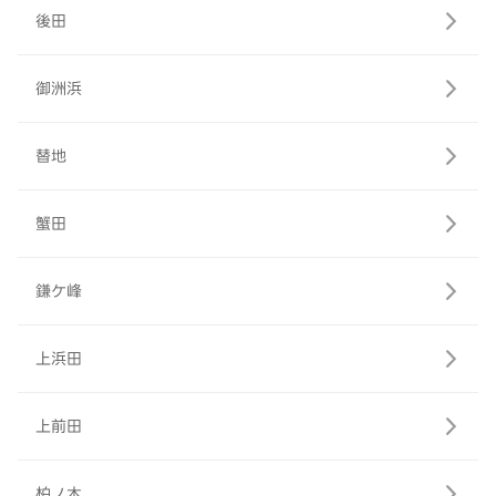
後田
御洲浜
替地
蟹田
鎌ケ峰
上浜田
上前田
柏ノ木