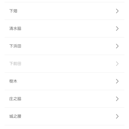
下畑
清水脇
下浜田
下前田
樹木
庄之脇
城之腰