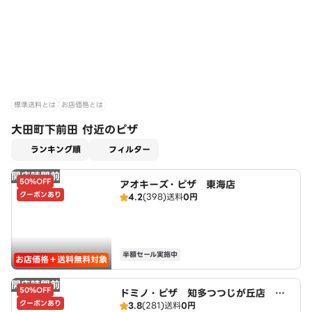
標準送料とは
お店価格とは
大田町下前田 付近のピザ
適用なし
ランキング順
フィルター
開店時間前
50%OFF
アオキーズ・ピザ 東海店
クーポンあり
4.2
(398)
送料
0円
半額セール実施中
お店価格＋送料無料対象
開店時間前
50%OFF
ドミノ・ピザ 知多つつじが丘店 Do
クーポンあり
3.8
(281)
送料
0円
mino's