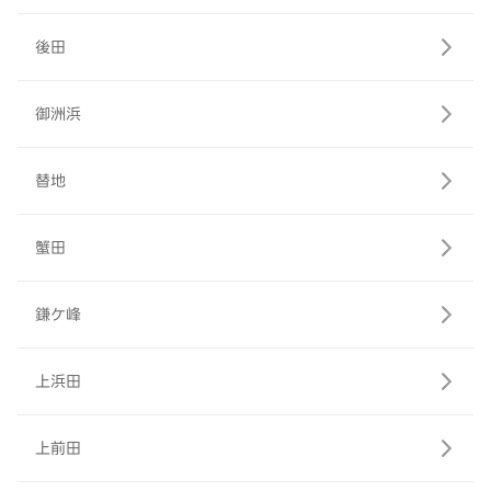
後田
御洲浜
替地
蟹田
鎌ケ峰
上浜田
上前田