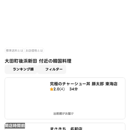
標準送料とは
お店価格とは
大田町後浜新田 付近の韓国料理
適用なし
ランキング順
フィルター
究極のチャーシュー丼 豚太郎 東海店
2.0
(4)
34分
出前館がお届け
開店時間前
まさきち 名和店