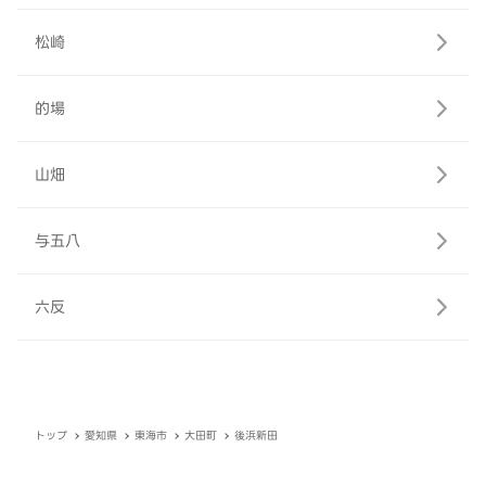
松崎
的場
山畑
与五八
六反
トップ
愛知県
東海市
大田町
後浜新田