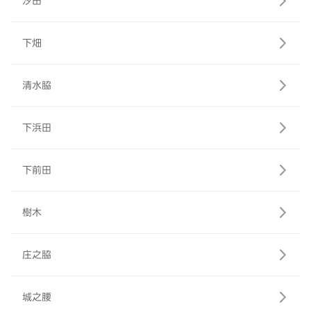
汐田
下畑
清水脇
下浜田
下前田
樹木
庄之脇
城之腰