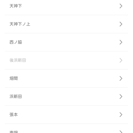
天神下
天神下ノ上
西ノ脇
後浜新田
畑間
浜新田
張本
東畑