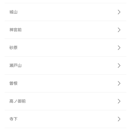
城山
神宮前
砂原
瀬戸山
曽根
高ノ御前
寺下