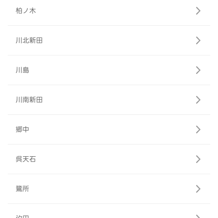
柏ノ木
川北新田
川島
川南新田
郷中
呉天石
鷺所