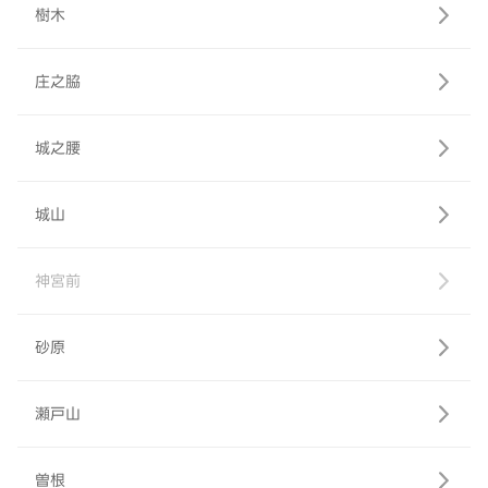
樹木
庄之脇
城之腰
城山
神宮前
砂原
瀬戸山
曽根