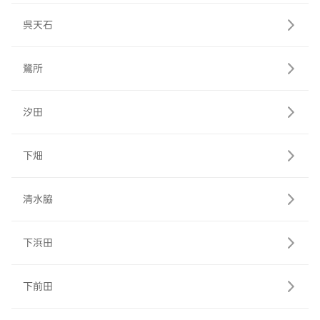
呉天石
鷺所
汐田
下畑
清水脇
下浜田
下前田