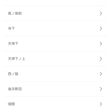
高ノ御前
寺下
天神下
天神下ノ上
西ノ脇
後浜新田
畑間