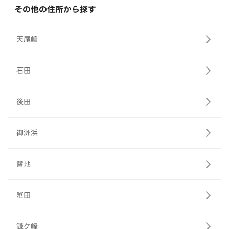
その他の住所から探す
天尾崎
石田
後田
御洲浜
替地
蟹田
鎌ケ峰