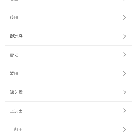
後田
御洲浜
替地
蟹田
鎌ケ峰
上浜田
上前田