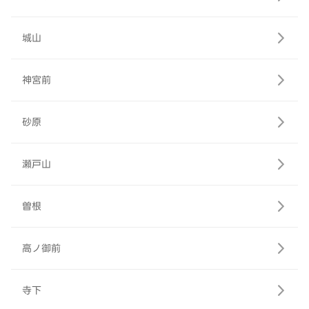
城山
神宮前
砂原
瀬戸山
曽根
高ノ御前
寺下