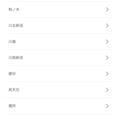
柏ノ木
川北新田
川島
川南新田
郷中
呉天石
鷺所