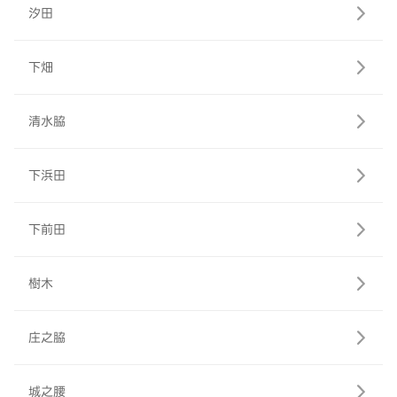
汐田
下畑
清水脇
下浜田
下前田
樹木
庄之脇
城之腰