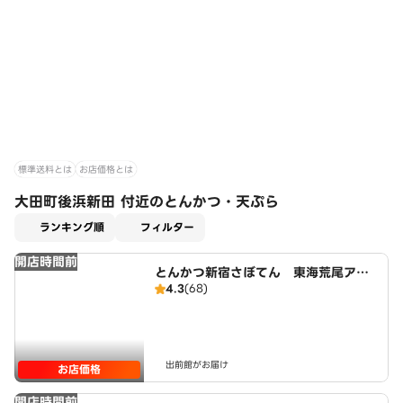
標準送料とは
お店価格とは
大田町後浜新田 付近のとんかつ・天ぷら
適用なし
ランキング順
フィルター
開店時間前
とんかつ新宿さぼてん 東海荒尾アピ
4.3
(68)
タ店
出前館がお届け
お店価格
開店時間前