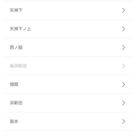
天神下
天神下ノ上
西ノ脇
後浜新田
畑間
浜新田
張本