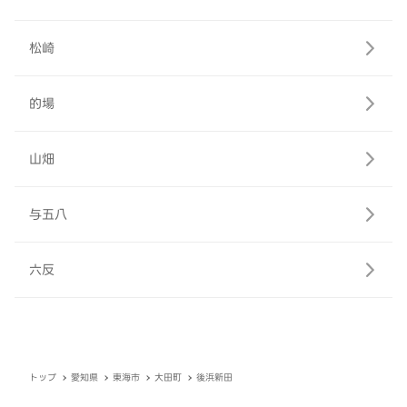
松崎
的場
山畑
与五八
六反
トップ
愛知県
東海市
大田町
後浜新田