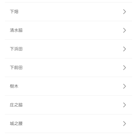
下畑
清水脇
下浜田
下前田
樹木
庄之脇
城之腰