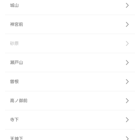
城山
神宮前
砂原
瀬戸山
曽根
高ノ御前
寺下
天神下