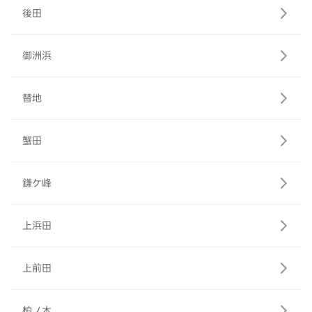
後田
御洲浜
替地
蟹田
鎌ケ峰
上浜田
上前田
柏ノ木