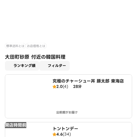
標準送料とは
お店価格とは
大田町砂原 付近の韓国料理
適用なし
ランキング順
フィルター
究極のチャーシュー丼 豚太郎 東海店
2.0
(4)
28分
出前館がお届け
開店時間前
トントンデー
4.6
(34)