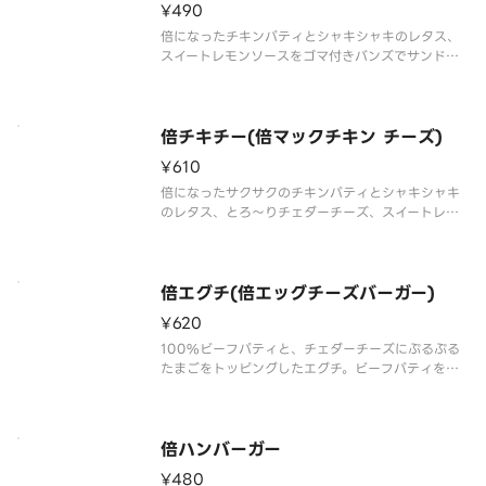
¥490
倍になったチキンパティとシャキシャキのレタス、
スイートレモンソースをゴマ付きバンズでサンドし
た食べ応えのある一品。
倍チキチー(倍マックチキン チーズ)
¥610
倍になったサクサクのチキンパティとシャキシャキ
のレタス、とろ～りチェダーチーズ、スイートレモ
ンソースの相性が抜群な一品。
倍エグチ(倍エッグチーズバーガー)
¥620
100%ビーフパティと、チェダーチーズにぷるぷる
たまごをトッピングしたエグチ。ビーフパティを倍
にしてボリュームアップ。
倍ハンバーガー
¥480