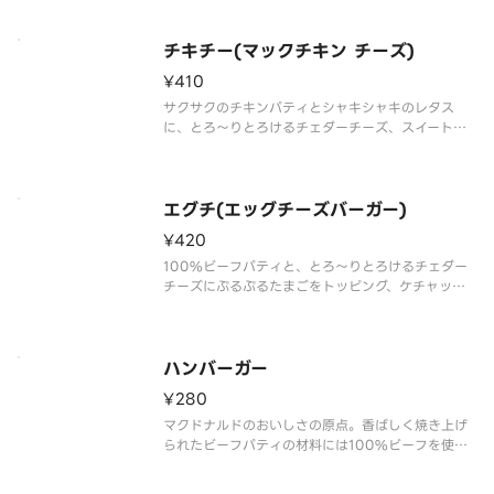
チキチー(マックチキン チーズ)
¥410
サクサクのチキンパティとシャキシャキのレタス
に、とろ～りとろけるチェダーチーズ、スイートレ
モンソースの相性が抜群な一品。
エグチ(エッグチーズバーガー)
¥420
100%ビーフパティと、とろ～りとろけるチェダー
チーズにぷるぷるたまごをトッピング、ケチャップ
とマスタードで味付けした一品。
ハンバーガー
¥280
マクドナルドのおいしさの原点。香ばしく焼き上げ
られたビーフパティの材料には100%ビーフを使用
しています。