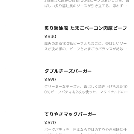
2枚重ねた厚みのある100%ビーフのおいしさを、香
ばしい炙り醤油風のソースが引き立てる、思わずや
みつきになる一品です。*夜マックの「倍バーガー」
対象外となります。
炙り醤油風 たまごベーコン肉厚ビーフ
¥830
厚みのある100%ビーフとたまごに、香ばしいソー
スが決め手の、ビーフとたまごのバランスが絶妙な
一品です。
ダブルチーズバーガー
¥690
クリーミーなチーズと、香ばしく焼き上げられた10
0%ビーフパティを2枚も使った、マクドナルドの人
気メニューのひとつ。
てりやきマックバーガー
¥570
ポークパティを、日本ならではのてりやき風味に仕