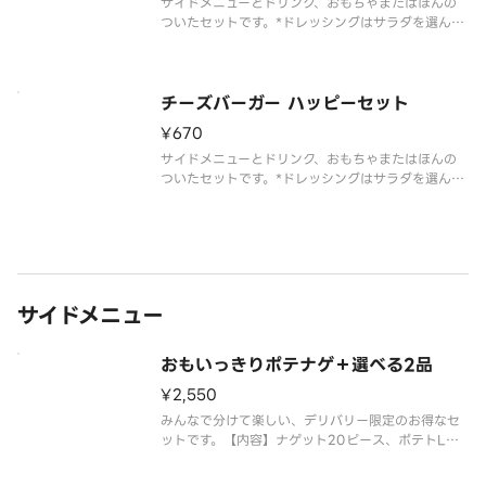
サイドメニューとドリンク、おもちゃまたはほんの
ついたセットです。*ドレッシングはサラダを選んだ
お客様のみお届けします。*えだまめコーンは誤って
気管に入る可能性があります。3歳頃まではお控えく
ださい。また4歳以上のお子様も喉に詰まらせない
よう気を付けてお召し上が
チーズバーガー ハッピーセット
¥670
サイドメニューとドリンク、おもちゃまたはほんの
ついたセットです。*ドレッシングはサラダを選んだ
お客様のみお届けします。*えだまめコーンは誤って
気管に入る可能性があります。3歳頃まではお控えく
ださい。また4歳以上のお子様も喉に詰まらせない
よう気を付けてお召し上が
サイドメニュー
おもいっきりポテナゲ＋選べる2品
¥2,550
みんなで分けて楽しい、デリバリー限定のお得なセ
ットです。【内容】ナゲット20ピース、ポテトL×
2、選べる2品（サイドサラダ、えだまめコーン、プ
チパンケーキ、シャカチキからお2つ）