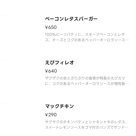
一の「揚げ×てり」のバーガー。
ベーコンレタスバーガー
¥650
100%ビーフパティに、スモークベーコンとレタ
ス、チーズとコクのあるペッパーオーロラソースの
ハーモニーが魅力の一品。
えびフィレオ
¥640
ザクザクの衣とぷりぷりの食感が特長のえびカツ
に、コクのあるペッパーオーロラソースが相性抜群
の自信作。
マックチキン
¥290
サクサクのチキンパティとシャキシャキのレタス、
スイートレモンソースをゴマ付きバンズでサンドし
た食べ応えのある一品。