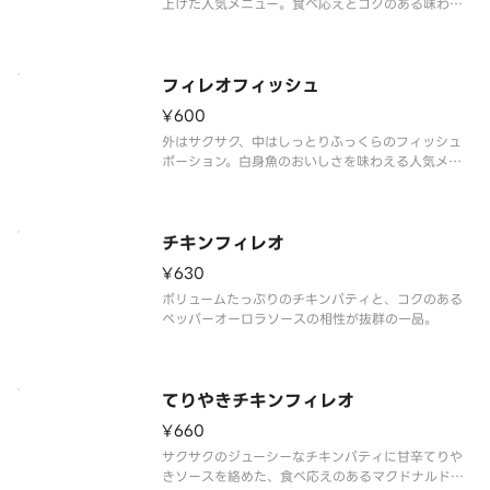
上げた人気メニュー。食べ応えとコクのある味わい
を楽しめます。
フィレオフィッシュ
¥600
外はサクサク、中はしっとりふっくらのフィッシュ
ポーション。白身魚のおいしさを味わえる人気メニ
ューのひとつです。
チキンフィレオ
¥630
ボリュームたっぷりのチキンパティと、コクのある
ペッパーオーロラソースの相性が抜群の一品。
てりやきチキンフィレオ
¥660
サクサクのジューシーなチキンパティに甘辛てりや
きソースを絡めた、食べ応えのあるマクドナルド唯