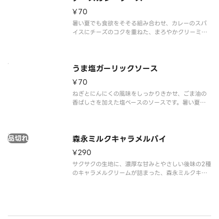
¥70
暑い夏でも食欲をそそる組み合わせ、カレーのスパ
イスにチーズのコクを重ねた、まろやかクリーミー
な味わいが特長のソースです。
うま塩ガーリックソース
¥70
ねぎとにんにくの風味をしっかりきかせ、ごま油の
香ばしさを加えた塩ベースのソースです。暑い夏に
もぴったりの味わいです。
品切れ
森永ミルクキャラメルパイ
¥290
サクサクの生地に、濃厚な甘みとやさしい後味の2種
のキャラメルクリームが詰まった、森永ミルクキャ
ラメルの味を再現したパイ。