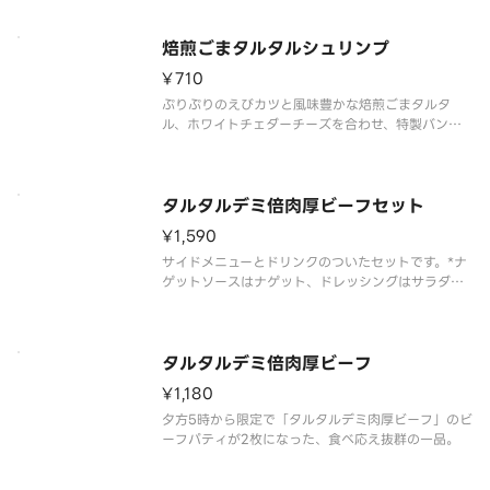
焙煎ごまタルタルシュリンプ
¥710
ぷりぷりのえびカツと風味豊かな焙煎ごまタルタ
ル、ホワイトチェダーチーズを合わせ、特製バンズ
でサンドした一品。
タルタルデミ倍肉厚ビーフセット
¥1,590
サイドメニューとドリンクのついたセットです。*ナ
ゲットソースはナゲット、ドレッシングはサラダを
選んだお客様のみお届けします
タルタルデミ倍肉厚ビーフ
¥1,180
夕方5時から限定で「タルタルデミ肉厚ビーフ」のビ
ーフパティが2枚になった、食べ応え抜群の一品。