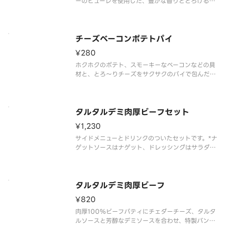
ーのピューレを使用した、豊かな香りととろける甘
さのマンゴースムージー。
チーズベーコンポテトパイ
¥280
ホクホクのポテト、スモーキーなベーコンなどの具
材と、とろ～りチーズをサクサクのパイで包んだや
みつきになる一品です。
タルタルデミ肉厚ビーフセット
¥1,230
サイドメニューとドリンクのついたセットです。*ナ
ゲットソースはナゲット、ドレッシングはサラダを
選んだお客様のみお届けします
タルタルデミ肉厚ビーフ
¥820
肉厚100％ビーフパティにチェダーチーズ、タルタ
ルソースと芳醇なデミソースを合わせ、特製バンズ