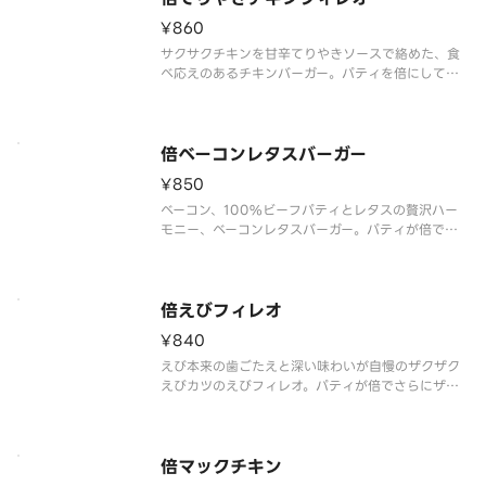
¥860
サクサクチキンを甘辛てりやきソースで絡めた、食
べ応えのあるチキンバーガー。パティを倍にしてさ
らに食べ応えアップ。
倍ベーコンレタスバーガー
¥850
ベーコン、100%ビーフパティとレタスの贅沢ハー
モニー、ベーコンレタスバーガー。パティが倍で贅
沢さもボリュームアップ。
倍えびフィレオ
¥840
えび本来の歯ごたえと深い味わいが自慢のザクザク
えびカツのえびフィレオ。パティが倍でさらにザク
ザクボリュームアップ。
倍マックチキン