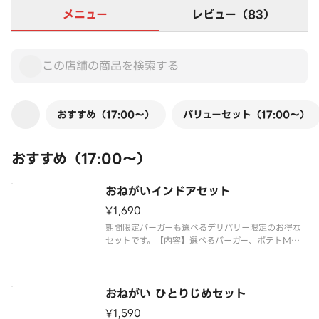
メニュー
レビュー（83）
おすすめ（17:00～）
バリューセット（17:00～）
おすすめ（17:00～）
おねがいインドアセット
¥1,690
期間限定バーガーも選べるデリバリー限定のお得な
セットです。【内容】選べるバーガー、ポテトM、
ドリンクM、チキンマックナゲット5ピース×2 ※
ナゲットソースが1種類しか選択できない場合があり
ます。 ※一部商品が品切れの場合があります。一部
商品を販売していない店舗
おねがい ひとりじめセット
¥1,590