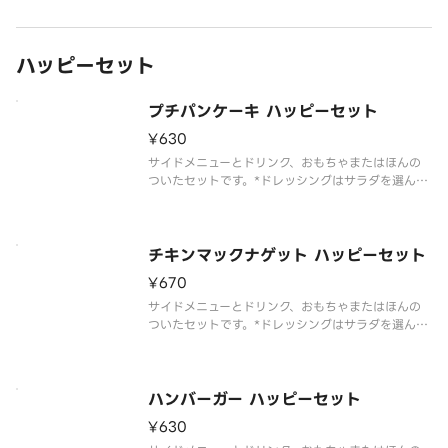
ハッピーセット
プチパンケーキ ハッピーセット
¥630
サイドメニューとドリンク、おもちゃまたはほんの
ついたセットです。*ドレッシングはサラダを選んだ
お客様のみお届けします。*えだまめコーンは誤って
気管に入る可能性があります。3歳頃まではお控えく
ださい。また4歳以上のお子様も喉に詰まらせない
よう気を付けてお召し上が
チキンマックナゲット ハッピーセット
¥670
サイドメニューとドリンク、おもちゃまたはほんの
ついたセットです。*ドレッシングはサラダを選んだ
お客様のみお届けします。*えだまめコーンは誤って
気管に入る可能性があります。3歳頃まではお控えく
ださい。また4歳以上のお子様も喉に詰まらせない
よう気を付けてお召し上が
ハンバーガー ハッピーセット
¥630