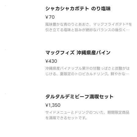
シャカシャカポテト のり塩味
¥70
風味豊かな青のりとあおさ、マックフライポテト®を
引き立てる塩味と旨みが絶妙なバランスの後引く一
品です。
マックフィズ 沖縄県産パイン
¥430
沖縄県産パイナップル果汁の甘酸っぱさと炭酸がは
じける、夏限定のトロピカルドリンク。鮮やかな黄
色が暑い季節にぴったりです。
タルタルデミビーフ満喫セット
¥1,350
サイドメニューとドリンクのついた、期間限定商品
を満喫できるセットです。