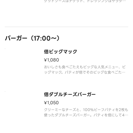
ゲットソースはナゲット、ドレッシングはサラダを
選んだお客様のみお届けします
バーガー（17:00～）
倍ビッグマック
¥1,080
おいしさも食べごたえもビッグな人気メニュー、ビ
ッグマック。パティが倍でそのビッグな食べごたえ
もボリュームアップ。
倍ダブルチーズバーガー
¥1,050
クリーミーなチーズと、100%ビーフパティを2枚も
使ったダブルチーズバーガー。パティを倍にして4
枚にボリュームアップ！