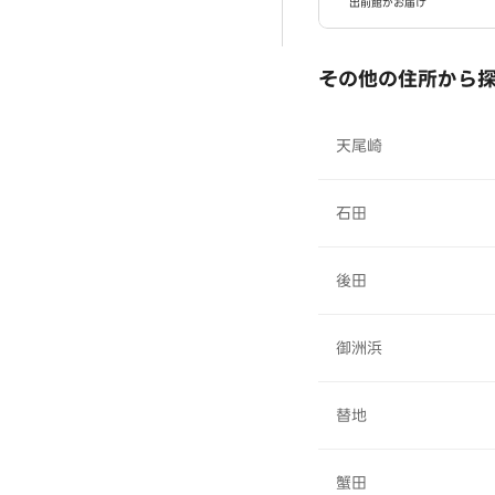
出前館がお届け
その他の住所から
天尾崎
石田
後田
御洲浜
替地
蟹田