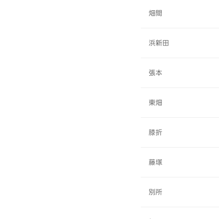
畑間
浜新田
張本
東畑
膝折
藤塚
別所