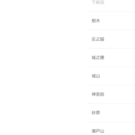
下前田
樹木
庄之脇
城之腰
城山
神宮前
砂原
瀬戸山