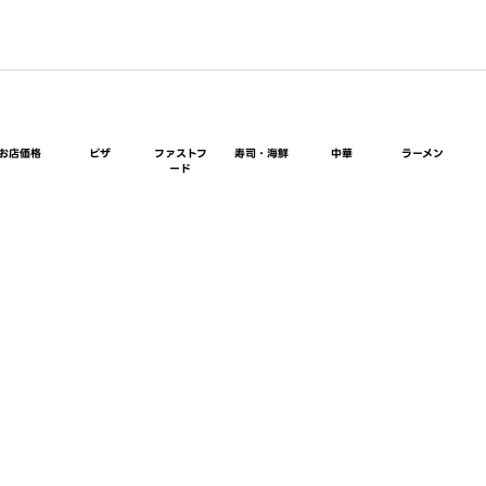
お店価格
ピザ
ファストフ
寿司・海鮮
中華
ラーメン
ード