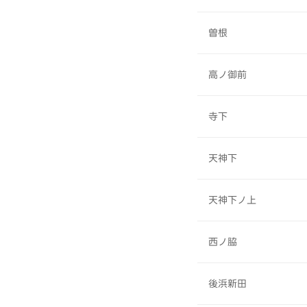
曽根
高ノ御前
寺下
天神下
天神下ノ上
西ノ脇
後浜新田