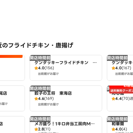
近のフライドチキン・唐揚げ
開店時間前
開店時間前
ケンタッキーフライドチキン 東
ケンタッキ
4.0
(156)
4.0
(167)
海店
ピタ東海荒
出前館がお届け
出前館がお届
お店
開店時間前
開店時間前
送料無料クーポ
尾店
餃子の王将 東海店
沁心閣
4.6
(169)
4.4
(70)
お届け
出前館がお届け
開店時間前
開店時間前
店
メガ盛り！1キロ弁当工房肉MA
和華蘭
2.8
(11)
4.0
(4)
X！大盛りからあげお弁当 名和