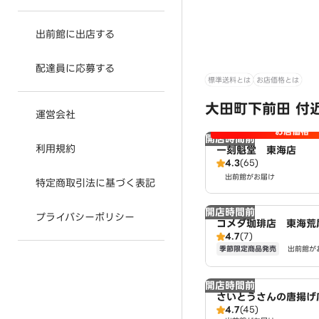
出前館に出店する
配達員に応募する
標準送料とは
お店価格とは
大田町下前田 付
運営会社
お店価格
開店時間前
利用規約
一刻魁堂 東海店
4.3
(65)
出前館がお届け
特定商取引法に基づく表記
開店時間前
プライバシーポリシー
コメダ珈琲店 東海荒
4.7
(7)
季節限定商品発売
出前館が
開店時間前
さいとうさんの唐揚げ
4.7
(45)