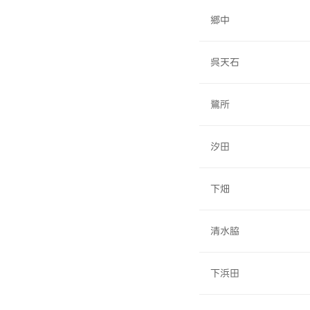
郷中
呉天石
鷺所
汐田
下畑
清水脇
下浜田