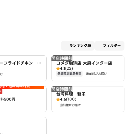
適用な
ランキング順
フィルター
開店時間前
ーフライドチキン ア
コメダ珈琲店 大府インター店
4.1
(22)
尾店
季節限定商品発売
出前館がお届け
け
価格＋送料無料対象
開店時間前
ン
台湾料理 新栄
送料
500円
4.6
(100)
出前館がお届け