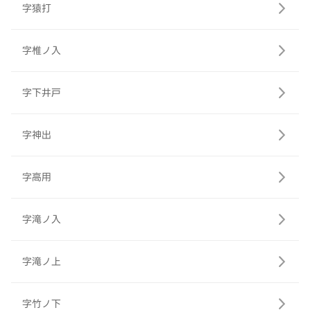
字猿打
字椎ノ入
字下井戸
字神出
字高用
字滝ノ入
字滝ノ上
字竹ノ下