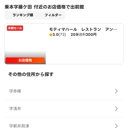
乗本字藤ケ田 付近のお店価格で出前館
適用なし
ランキング順
フィルター
半額セール
モティマハール レストラン アンド
3.0
(73)
20分
送料
300円
バー
お店価格
その他の住所から探す
字赤峰
字浅井
字新井貝津