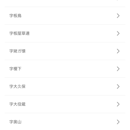
字板鳥
字板屋草連
字姥ガ懐
字榎下
字大久保
字大役蔵
字奥山