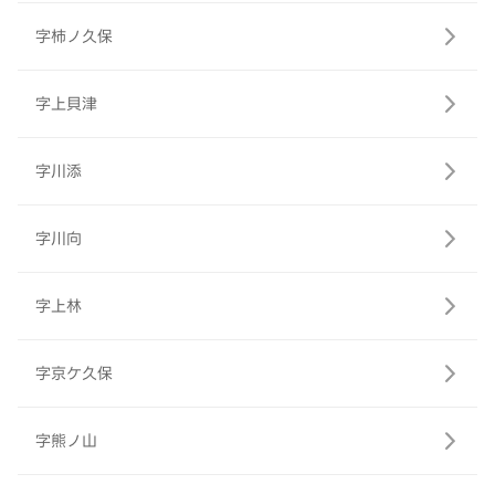
字柿ノ久保
字上貝津
字川添
字川向
字上林
字京ケ久保
字熊ノ山