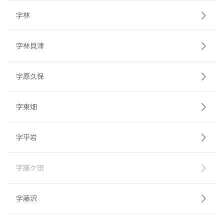
字林
字林貝津
字原久保
字東畑
字平岩
字藤ケ田
字藤沢