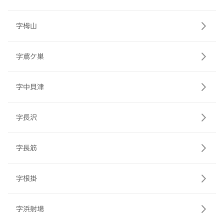
字栂山
字鳶ケ巣
字中貝津
字長沢
字長筋
字根掛
字浜射場