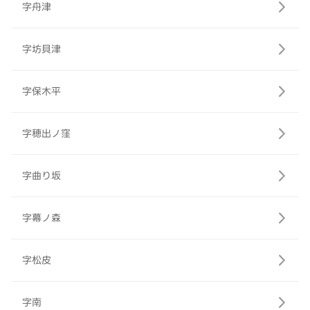
字舟津
字坊貝津
字保木平
字穂出ノ窪
字曲り坂
字幕ノ森
字松皮
字南