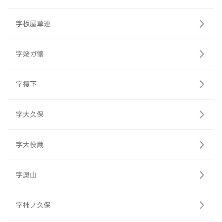
字板屋草連
字姥ガ懐
字榎下
字大久保
字大役蔵
字奥山
字柿ノ久保