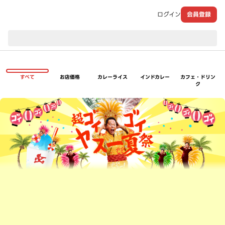
ログイン
会員登録
現在のお届け先：
すべて
お店価格
カレーライス
インドカレー
カフェ・ドリン
ク
超ゴイゴイヤスー夏祭