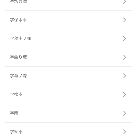
字坊貝津
字保木平
字穂出ノ窪
字曲り坂
字幕ノ森
字松皮
字南
字柳平