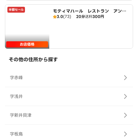
半額セール
モティマハール レストラン アンド
3.0
(73)
20分
送料
300円
バー
お店価格
その他の住所から探す
字赤峰
字浅井
字新井貝津
字板鳥