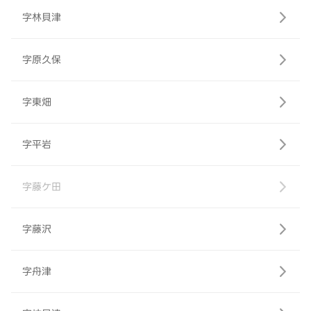
字林貝津
字原久保
字東畑
字平岩
字藤ケ田
字藤沢
字舟津