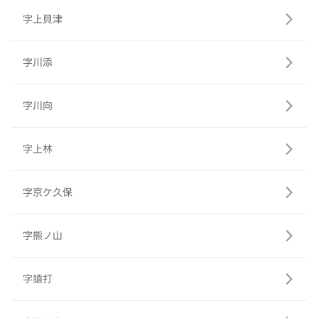
字上貝津
字川添
字川向
字上林
字京ケ久保
字熊ノ山
字猿打