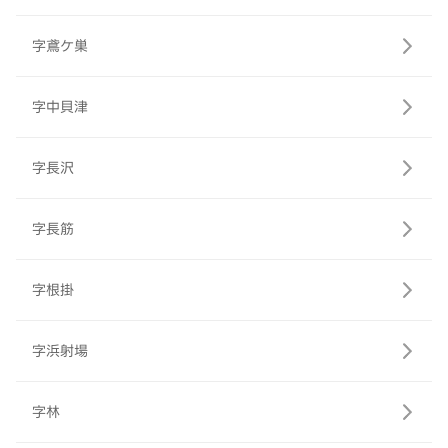
字鳶ケ巣
字中貝津
字長沢
字長筋
字根掛
字浜射場
字林