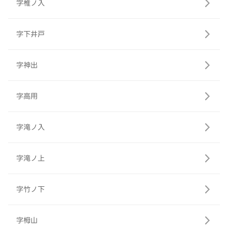
字椎ノ入
字下井戸
字神出
字高用
字滝ノ入
字滝ノ上
字竹ノ下
字栂山