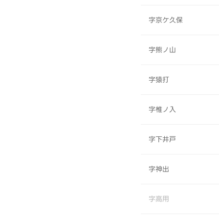
字京ケ久保
字熊ノ山
字猿打
字椎ノ入
字下井戸
字神出
字高用