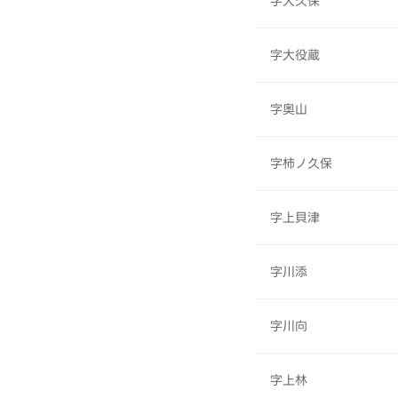
字大久保
字大役蔵
字奥山
字柿ノ久保
字上貝津
字川添
字川向
字上林