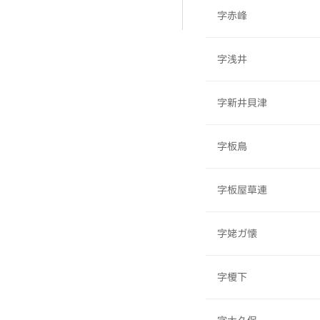
字赤峰
字浅井
字新井貝津
字板鳥
字板屋草連
字姥ガ懐
字榎下