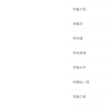
字藤ケ田
字藤沢
字舟津
字坊貝津
字保木平
字穂出ノ窪
字曲り坂