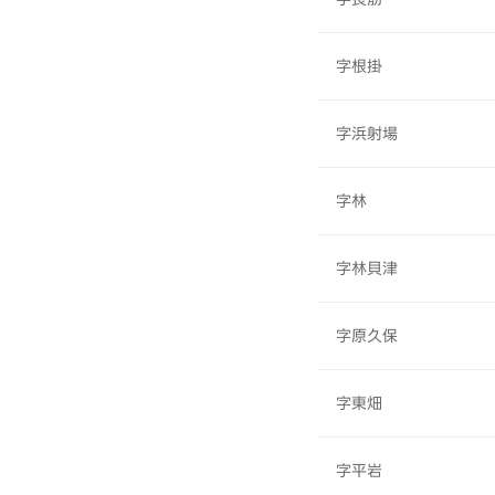
字根掛
字浜射場
字林
字林貝津
字原久保
字東畑
字平岩