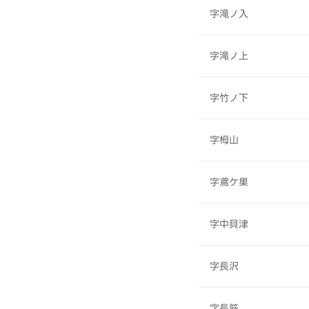
字滝ノ入
字滝ノ上
字竹ノ下
字栂山
字鳶ケ巣
字中貝津
字長沢
字長筋