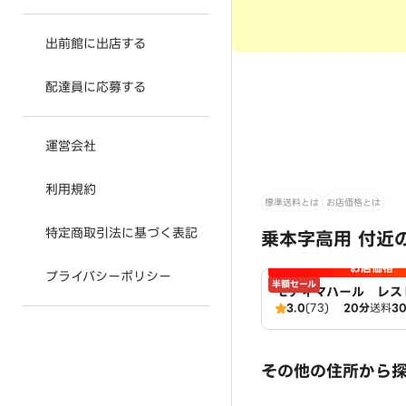
出前館に出店する
配達員に応募する
運営会社
利用規約
標準送料とは
お店価格とは
特定商取引法に基づく表記
乗本字高用 付近
お店価格
プライバシーポリシー
半額セール
モティマハール レス
3.0
(73)
20分
送料
3
ンドバー
その他の住所から