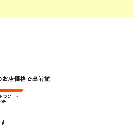
のお店価格で出前館
トラン ア
00円
探す