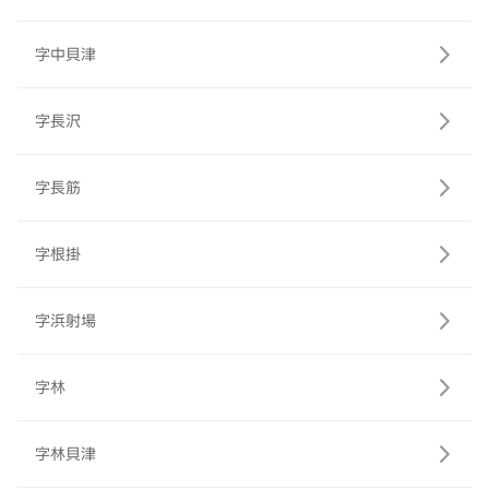
字中貝津
字長沢
字長筋
字根掛
字浜射場
字林
字林貝津