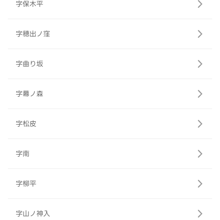
字保木平
字穂出ノ窪
字曲り坂
字幕ノ森
字松皮
字南
字柳平
字山ノ神入