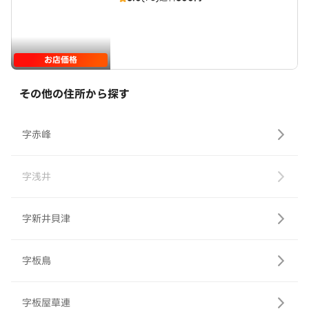
お店価格
その他の住所から探す
字赤峰
字浅井
字新井貝津
字板鳥
字板屋草連