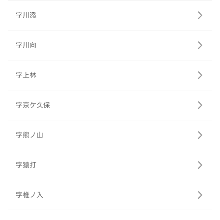
字川添
字川向
字上林
字京ケ久保
字熊ノ山
字猿打
字椎ノ入