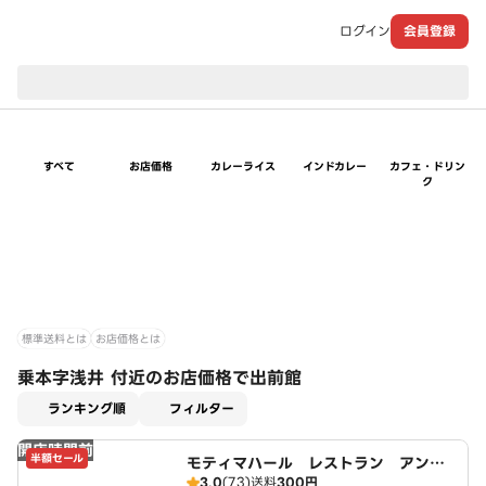
ログイン
会員登録
現在のお届け先：
すべて
お店価格
カレーライス
インドカレー
カフェ・ドリン
ク
標準送料とは
お店価格とは
乗本字浅井 付近のお店価格で出前館
適用なし
ランキング順
フィルター
開店時間前
半額セール
モティマハール レストラン アンド
3.0
(73)
送料
300円
バー