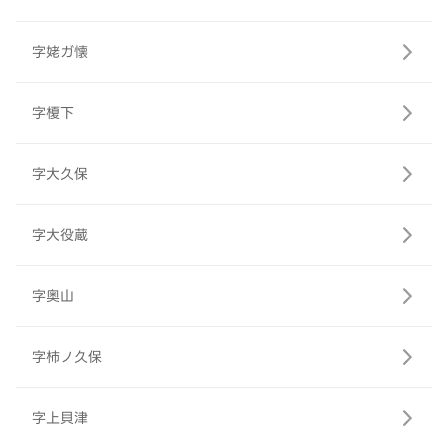
字姥ガ懐
字榎下
字大久保
字大役蔵
字奥山
字柿ノ久保
字上貝津