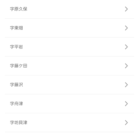
字原久保
字東畑
字平岩
字藤ケ田
字藤沢
字舟津
字坊貝津