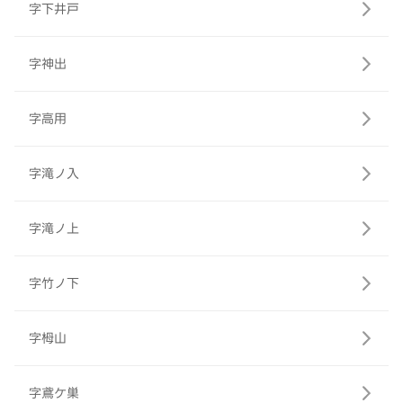
字下井戸
字神出
字高用
字滝ノ入
字滝ノ上
字竹ノ下
字栂山
字鳶ケ巣