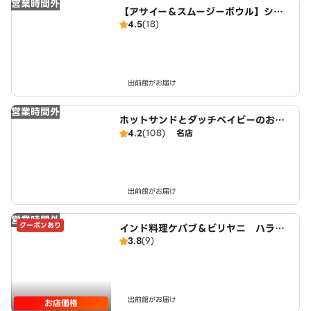
営業時間外
【アサイー＆スムージーボウル】シリ
4.5
(18)
アルモンスター尾久
出前館がお届け
営業時間外
ホットサンドとダッチベイビーのお
店 サンドウィッチマン
4.2
(108)
名店
出前館がお届け
営業時間外
クーポンあり
インド料理ケバブ＆ビリヤニ ハラ
3.8
(9)
ル Indian Curry Kebab＆Biryani
Halal Restaurant
出前館がお届け
お店価格