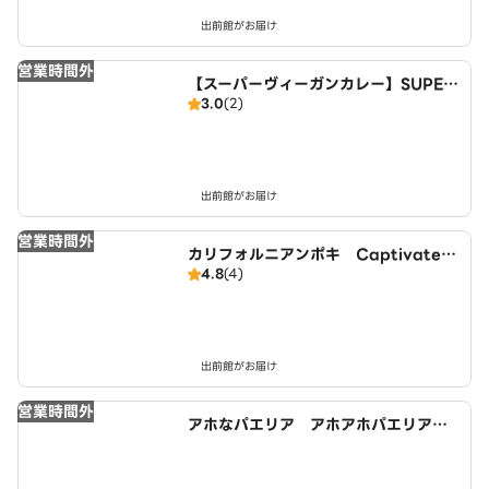
出前館がお届け
営業時間外
【スーパーヴィーガンカレー】SUPER
3.0
(2)
VEGAN CURRY
出前館がお届け
営業時間外
カリフォルニアンポキ Captivate
4.8
(4)
荒川
出前館がお届け
営業時間外
アホなパエリア アホアホパエリア
Authentic Spanish‐style paella
de ajo