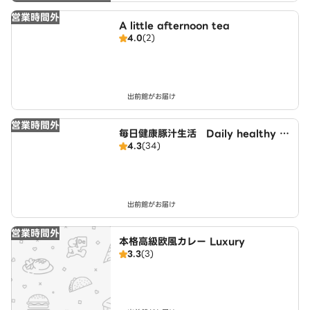
営業時間外
A little afternoon tea
4.0
(2)
出前館がお届け
営業時間外
毎日健康豚汁生活 Daily healthy p
4.3
(34)
ork soup life
出前館がお届け
営業時間外
本格高級欧風カレー Luxury
3.3
(3)