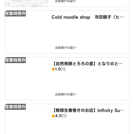
出前館がお届け
営業時間外
Cold noodle shop 冷田麺子（ヒエ
タメンコ）Cold noodle shop menk
o hieta
出前館がお届け
営業時間外
【自然発酵とろろの里】となりのとろ
1.0
(1)
ろ庵 My neighbor’s grated yam
出前館がお届け
営業時間外
【無限生春巻きのお店】Infinity Sum
4.0
(1)
mer Roll