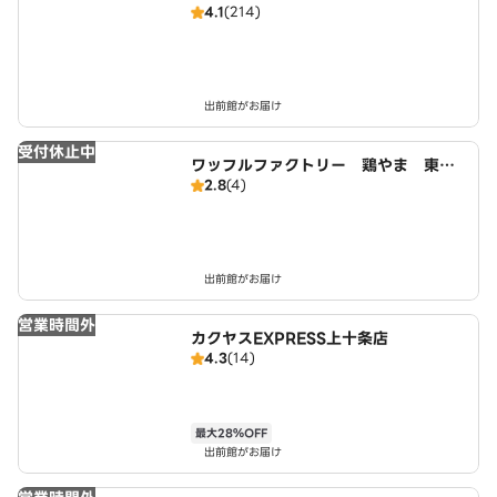
4.1
(214)
出前館がお届け
受付休止中
ワッフルファクトリー 鶏やま 東十
2.8
(4)
条
出前館がお届け
営業時間外
カクヤスEXPRESS上十条店
4.3
(14)
最大28％OFF
出前館がお届け