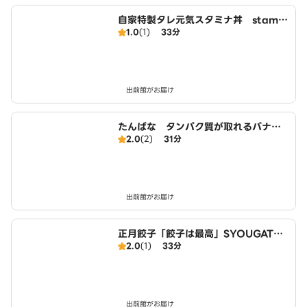
自家特製タレ元気スタミナ丼 stamin
1.0
(1)
33分
a bowl 駒込店
出前館がお届け
たんばな タンパク質が取れるバナナ
2.0
(2)
31分
ミルク Protein-Rich Banana Milk
駒込店
出前館がお届け
正月餃子「餃子は最高」SYOUGATSU
2.0
(1)
33分
Dumpling 駒込店
出前館がお届け