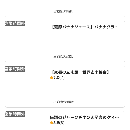
出前館がお届け
営業時間外
【濃厚バナナジュース】バナナクラ
ブ 荒川
出前館がお届け
営業時間外
【究極の玄米飯 世界玄米協会】
3.0
(7)
出前館がお届け
営業時間外
伝説のジャークチキンと至高のケイジ
3.8
(8)
ャンチキンのお店 カフェ＆バー キ
ャンプファイヤー