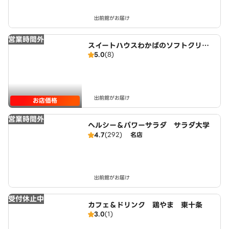
出前館がお届け
営業時間外
スイートハウスわかばのソフトクリー
5.0
(8)
ム 田端店
出前館がお届け
お店価格
営業時間外
ヘルシー＆パワーサラダ サラダ大学
4.7
(292)
名店
出前館がお届け
受付休止中
カフェ＆ドリンク 鶏やま 東十条
3.0
(1)