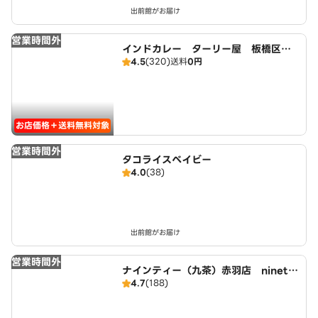
出前館がお届け
営業時間外
インドカレー ターリー屋 板橋区役
4.5
(320)
送料
0円
所前店
お店価格＋送料無料対象
営業時間外
タコライスベイビー
4.0
(38)
出前館がお届け
営業時間外
ナインティー（九茶）赤羽店 ninete
4.7
(188)
a akabane