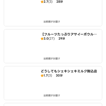
2.7
(3)
28分
NLINE STORE 駒込店
出前館がお届け
【フルーツたっぷりアサイーボウル】
3.0
(27)
29分
ワイキキ・ボウルズ 田端店
出前館がお届け
どうしてもシェキシェキミルク駒込店
1.7
(3)
30分
出前館がお届け