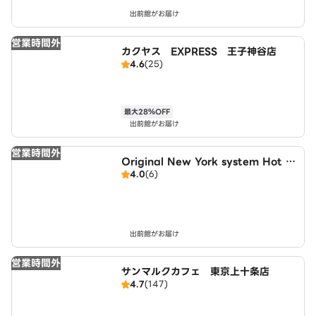
出前館がお届け
営業時間外
カクヤス EXPRESS 王子神谷店
4.6
(25)
最大28％OFF
出前館がお届け
営業時間外
Original New York system Hot D
4.0
(6)
og オリジナルニューヨークシステム
ホットドッグ
出前館がお届け
営業時間外
サンマルクカフェ 東京上十条店
4.7
(147)