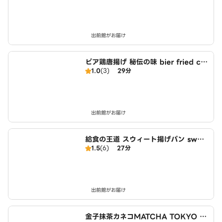
出前館がお届け
ビア鶏唐揚げ 秘伝の味 bier fried chi
1.0
(3)
29分
cken 駒込店
出前館がお届け
給食の王道 スウィート揚げパン swee
1.5
(6)
27分
t fry bread 駒込店
出前館がお届け
金子抹茶カネコMATCHA TOKYO O