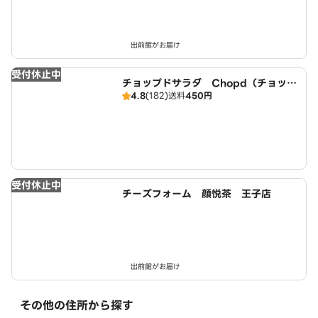
出前館がお届け
受付休止中
チョップドサラダ Chopd（チョップ
4.8
(182)
送料
450円
ド）
受付休止中
チーズフォーム 顔悦茶 王子店
出前館がお届け
その他の住所から探す