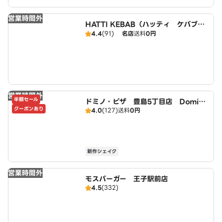
営業時間外
HATTI KEBAB（ハッティ ケバブ）
板橋区役所前店
4.4
(91)
名店
送料
0円
営業時間外
半額セール
ドミノ・ピザ 豊島5丁目店 Domin
クーポンあり
4.0
(127)
送料
0円
o's
新作シェイク
営業時間外
モスバーガー 王子駅前店
4.5
(332)