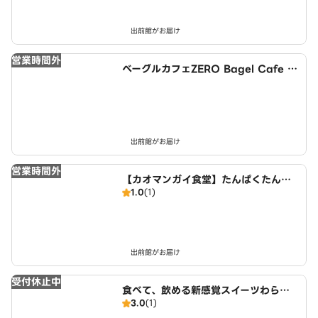
出前館がお届け
営業時間外
ベーグルカフェZERO Bagel Cafe Z
ERO 荒川
出前館がお届け
営業時間外
【カオマンガイ食堂】たんぱくたんぱ
1.0
(1)
く 荒川
出前館がお届け
受付休止中
食べて、飲める新感覚スイーツわらび
3.0
(1)
餅ドリンクMIYABI JR板橋駅店