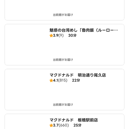
出前館がお届け
魅惑の台湾めし「魯肉飯（ルーローハ
3.9
(9)
30分
ン）」 TAIWAN Lurou Rice 駒込
店
出前館がお届け
マクドナルド 明治通り尾久店
4.1
(815)
22分
出前館がお届け
マクドナルド 板橋駅前店
3.7
(660)
25分