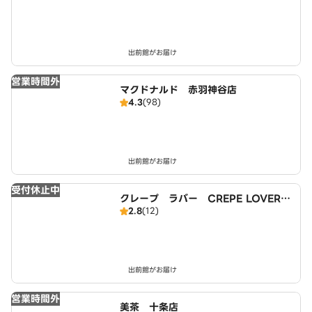
出前館がお届け
営業時間外
マクドナルド 赤羽神谷店
4.3
(98)
出前館がお届け
受付休止中
クレープ ラバー CREPE LOVER
2.8
(12)
鶏やま 東十条
出前館がお届け
営業時間外
美茶 十条店