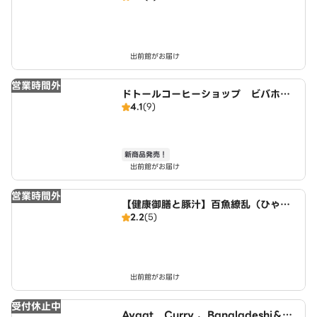
出前館がお届け
営業時間外
ドトールコーヒーショップ ビバホー
4.1
(9)
ム豊島5丁目店
新商品発売！
出前館がお届け
営業時間外
【健康御膳と豚汁】百魚繚乱（ひゃく
2.2
(5)
ぎょりょうらん）
出前館がお届け
受付休止中
Ayaat Curry 、Bangladeshi＆Ke