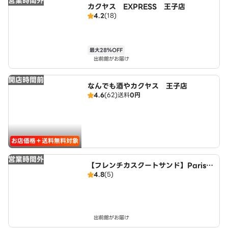
営業時間外
カクヤス EXPRESS 王子店
4.2
(18)
最大28％OFF
出前館がお届け
開店時間前
なんでも酒やカクヤス 王子店
4.6
(62)
送料
0円
お店価格＋送料無料対象
営業時間外
【フレンチカスクートサンド】Parisia
4.8
(5)
n Deli 荒川
出前館がお届け