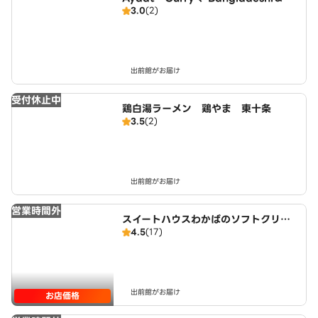
3.0
(2)
bab House 鶏やま 東十条
出前館がお届け
受付休止中
鶏白湯ラーメン 鶏やま 東十条
3.5
(2)
出前館がお届け
営業時間外
スイートハウスわかばのソフトクリー
4.5
(17)
ム 板橋店
出前館がお届け
お店価格