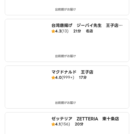
出前館がお届け
台湾唐揚げ ジーパイ先生 王子店 T
aiwanese Fried Chicken FAST F
4.3
(13)
21分
名店
OOD
出前館がお届け
マクドナルド 王子店
4.0
(999+)
17分
出前館がお届け
ゼッテリア ZETTERIA 東十条店
4.1
(156)
20分