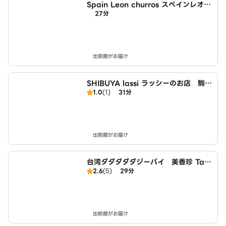
Spain Leon churros スペインレオン
27分
チュロス 駒込店
出前館がお届け
SHIBUYA lassi ラッシーのお店 駒込
1.0
(1)
31分
店
出前館がお届け
台湾ダダダダダジーパイ 美香珍 Tai
2.6
(5)
29分
wan huge fried chicken 駒込店
出前館がお届け