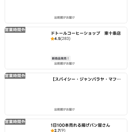
出前館がお届け
営業時間外
ドトールコーヒーショップ 東十条店
4.5
(283)
新商品発売！
出前館がお届け
営業時間外
【スパイシー・ジャンバラヤ・マフィ
ア】ミスター・ケイジャン＆ミス・ク
レオール 「Spicy Jambalaya mafi
a」Mr. Cajun ＆ Miss Creole
出前館がお届け
営業時間外
1日100本売れる揚げパン屋さん
2.7
(9)