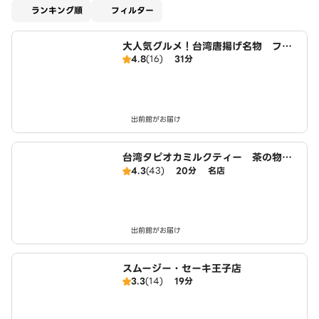
適用なし
ランキング順
フィルター
大人気グルメ！台湾唐揚げ名物 フラ
4.8
(16)
31分
イド丸ごとチキン 王子店
出前館がお届け
台湾タピオカミルクティー 茶の物
語 宣喜茶 王子店 XUANXICHA B
4.3
(43)
20分
名店
UBBLE TEA
出前館がお届け
スムージー・セーキ王子店
3.3
(14)
19分