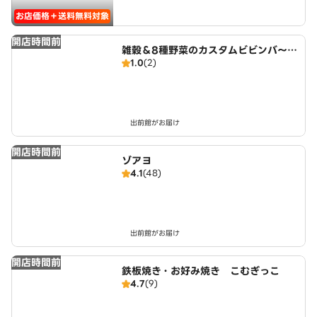
お店価格＋送料無料対象
開店時間前
雑穀＆8種野菜のカスタムビビンバ～ウ
1.0
(2)
ェルビンビビンバ 東十条鳥やま店
出前館がお届け
開店時間前
ゾアヨ
4.1
(48)
出前館がお届け
開店時間前
鉄板焼き・お好み焼き こむぎっこ
4.7
(9)