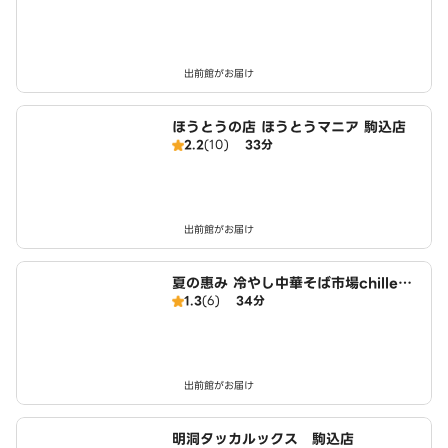
出前館がお届け
ほうとうの店 ほうとうマニア 駒込店
2.2
(10)
33分
出前館がお届け
夏の惠み 冷やし中華そば市場chilled
1.3
(6)
34分
CN noodles 駒込店
出前館がお届け
明洞タッカルックス 駒込店