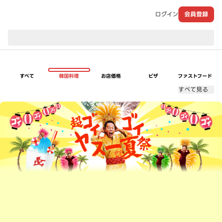
ログイン
会員登録
現在のお届け先：
すべて
韓国料理
お店価格
ピザ
ファストフード
すべて見る
超ゴイゴイヤスー夏祭