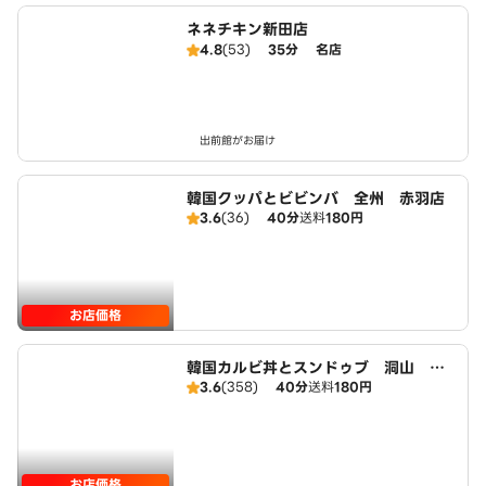
ネネチキン新田店
4.8
(53)
35分
名店
出前館がお届け
韓国クッパとビビンバ 全州 赤羽店
3.6
(36)
40分
送料
180円
お店価格
韓国カルビ丼とスンドゥブ 洞山 赤
3.6
(358)
40分
送料
180円
羽店
お店価格