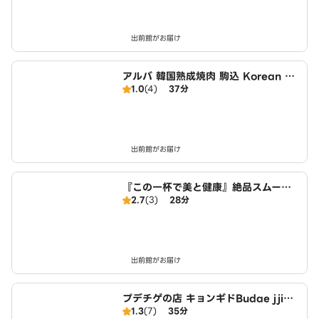
出前館がお届け
アルバ 韓国熟成焼肉 駒込 Korean ag
1.0
(4)
37分
ed yakiniku
出前館がお届け
『この一杯で美と健康』絶品スムージ
2.7
(3)
28分
ー 麗飲 Beauty and Health in O
ne Cup Exquisite Smoothie 駒込
店
出前館がお届け
プデチゲの店 キョンギドBudae jjiga
1.3
(7)
35分
e specialty store Pudetige 駒込店