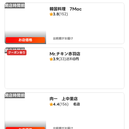
開店時間前
韓国料理 7Mac
3.8
(152)
出前館がお届け
お店価格
開店時間前
クーポンあり
Mr.チキン赤羽店
3.9
(33)
送料
0円
開店時間前
肉一 上中里店
4.4
(156)
名店
出前館がお届け