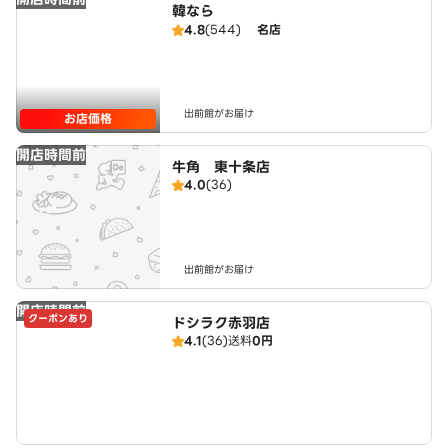
韓なら
4.8
(544)
名店
出前館がお届け
お店価格
開店時間前
牛角 東十条店
4.0
(36)
出前館がお届け
開店時間前
クーポンあり
ドシラク赤羽店
4.1
(36)
送料
0円