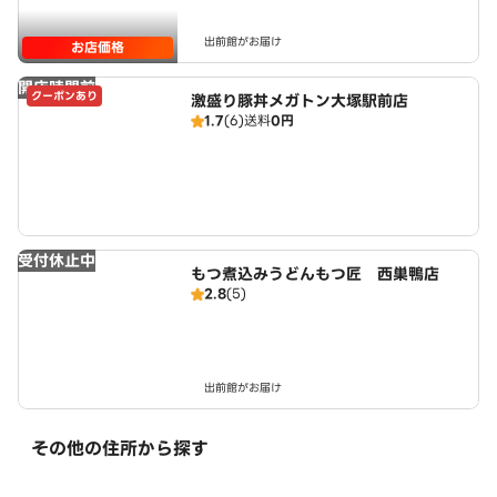
出前館がお届け
お店価格
開店時間前
クーポンあり
激盛り豚丼メガトン大塚駅前店
1.7
(6)
送料
0円
受付休止中
もつ煮込みうどんもつ匠 西巣鴨店
2.8
(5)
出前館がお届け
その他の住所から探す