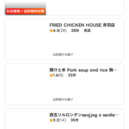
お店価格＋送料無料対象
FRIED CHICKEN HOUSE 赤羽店
4.5
(28)
28分
名店
出前館がお届け
豚汁と米 Pork soup and rice 駒込
1.6
(8)
33分
店
出前館がお届け
西五ソルロンタンseojjog o seolleon
3.2
(14)
35分
gtang 駒込店