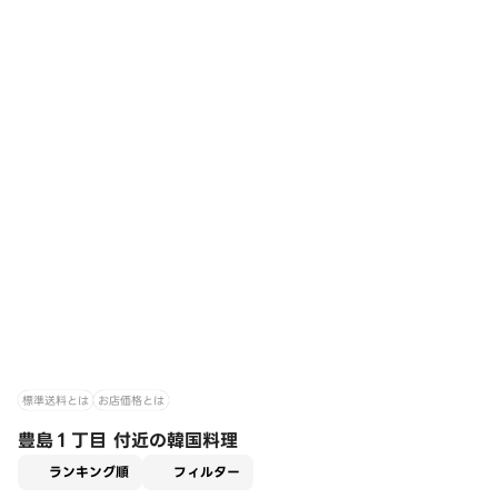
標準送料とは
お店価格とは
豊島１丁目 付近の韓国料理
適用なし
ランキング順
フィルター