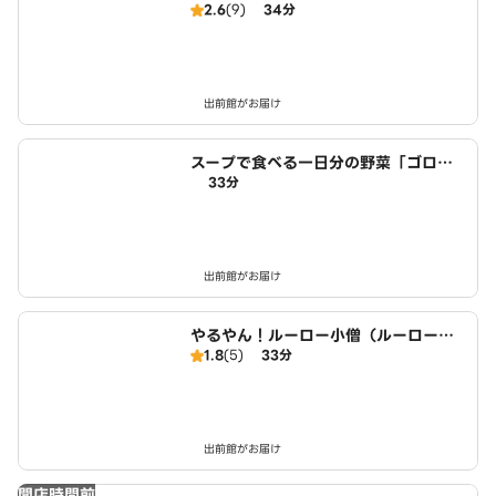
2.6
(9)
34分
出前館がお届け
スープで食べる一日分の野菜「ゴロゴ
33分
ローネ」駒込店
出前館がお届け
やるやん！ルーロー小僧（ルーローハ
1.8
(5)
33分
ン） minced pork boy 駒込店
出前館がお届け
開店時間前