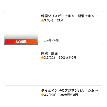
韓国クリスピーチキン 明洞チキン
3.3
(4)
21分
王子店 Korean Fried Chicken
出前館がお届け
お店価格
豚魂 扇店
3.3
(22)
30分
送料
0円
タイとインドのアジアンバル シムラ
3.7
(196)
20分
送料
0円
ン（池袋店） Indian Nepalese Re
staurant ＆ Bar Darbar 広域店