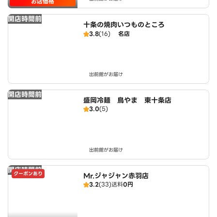
お店価格
開店時間前
十条の焼肉いつものところ
3.8
(16)
名店
出前館がお届け
開店時間前
盛岡冷麺 鳥やま 東十条店
3.0
(5)
出前館がお届け
開店時間前
クーポンあり
Mr.ジャジャン赤羽店
3.2
(33)
送料
0円