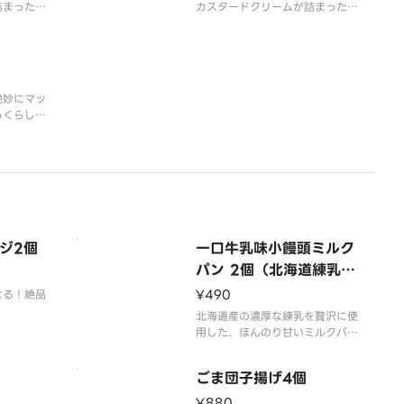
詰まった至
カスタードクリームが詰まった至
福の一品！
絶妙にマッ
っくらした
包です。
ジ2個
一口牛乳味小饅頭ミルク
パン 2個（北海道練乳ミ
ルク）
¥490
なる！絶品
北海道産の濃厚な練乳を贅沢に使
用した、ほんのり甘いミルクパ
ン。一口食べると、口の中に広が
る懐かしい味わいが心地よい。幸
ごま団子揚げ4個
せなひとときをお届けします。
¥880