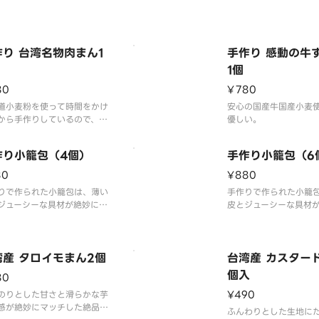
たり、胃の具合が悪い方にも
でしょうね。
作り 台湾名物肉まん1
手作り 感動の牛
1個
80
¥780
道小麦粉を使って時間をかけ
安心の国産牛国産小麦
から手作りしているので、小
優しい。
香りを味わう！ふわふわの皮
なく、肉が挽肉ではなく手切
作り小籠包（4個）
手作り小籠包（6
産豚肉を一晩味噌つけたっぷ
れ，ねぎ、野菜を使い，しっ
80
¥880
ボリュームのあるジューシな
りで作られた小籠包は、薄い
手作りで作られた小籠
です。1つでも充分お腹がい
ジューシーな具材が絶妙に合
皮とジューシーな具材
いになります。
った極上の味わい！
わさった極上の味わい
湾産 タロイモまん2個
台湾産 カスタード
個入
80
¥490
のりとした甘さと滑らかな芋
感が絶妙にマッチした絶品ス
ふんわりとした生地に