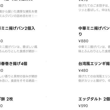
ク）
80
揚げたてのごま団子は
リッと香ばしく、中は
道から届いた濃厚な練乳を使
した食感で、一つ噛む
ミルクパンの詰め合わせ！ふ
味が口いっぱいに広が
りとやわらかい生地が口の中
ける感覚は、まさに至福のひ
華ミニ揚げパン2個入
中華ミニ揚げパン
き。幸せを呼ぶ、贅沢な味わ
す。
り
80
¥880
ミニ揚げパンは、香ばしい風
中華ミニ揚げパンは、
ふんわりとした食感が絶妙に
味とふんわりとした食
チした極上の一品。一つ食べ
マッチした極上の一品
次が欲しくなること間違いな
ると次が欲しくなるこ
華春巻き揚げ4個
台湾風エリンギ揚
し！
80
¥480
しい香りと具材の旨みが絶妙
揚げたての台湾風エリ
み合い、食欲をそそる絶品お
側がカリッと揚がり、
み！
シーで旨みが凝縮され
抜群の一品！
餅 2枚
エッグタルト 2
60
¥590