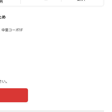
1円
ため
4 中里コーポ1F
さい。