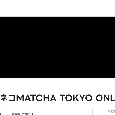
コMATCHA TOKYO ONLI
最低
ー
細
出前館がお届け