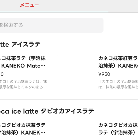
メニュー
atte アイスラテ
ネコ抹茶ラテ（宇治抹
カネコ抹茶紅豆ラ
KANEKO Matcha
治抹茶）KANEKO
te
cha red bean L
90
¥950
ネコ」の宇治抹茶ラテは、抹
「カネコ」の宇治抹茶
濃厚な風味とミルクのまろや
は、抹茶の濃厚な風味
に、ほのかな甘みを加えた贅
まろやかさに、ほのか
一杯です。
えた贅沢な一杯です。
と香りがアクセントと
oca ice latte タピオカアイスラテ
なハーモニーを楽しめ
お試しください！
ネコタピオカ抹茶ラテ
カネコタピオカ抹
宇治抹茶）KANEKO
ラテ（宇治抹茶）