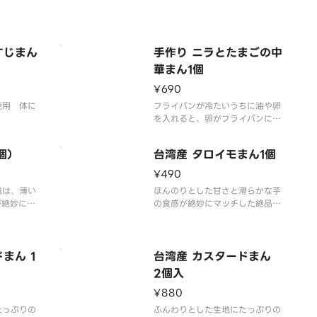
すじまん
手作り ニラとたまごの中
華まん1個
¥690
使用 体に
フライパンが冷たいうちに油や卵
を入れると、卵がフライパンにく
っつきやすく、ふんわりと仕上が
りにくくなります。卵を炒める
個）
台湾産 タロイモまん1個
際、フライパンはしっかりと加熱
してからごま油をひき、卵を流し
¥490
入れましょう。野菜を炒める際
包は、薄い
ほんのりとした甘さと滑らかな芋
は、強火で一気に炒めると水分が
が絶妙に合
の食感が絶妙にマッチした絶品ス
出ず、おいしく仕上がりま
！
イーツ。一つ食べると心がほっこ
りと満たされます！
まん 1
台湾産 カスタードまん
2個入
¥880
たっぷりの
ふんわりとした生地にたっぷりの