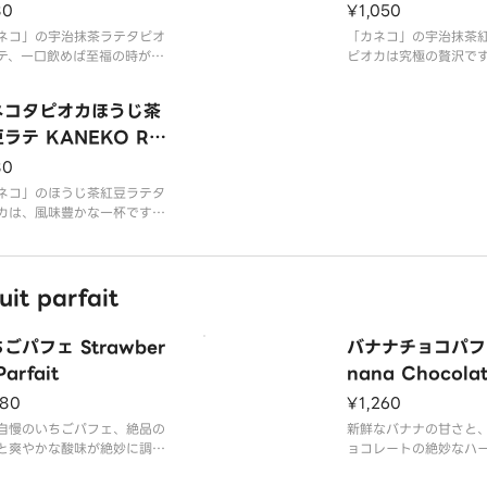
tcha Latte
KO Red Bean L
80
¥1,050
ネコ」の宇治抹茶ラテタピオ
「カネコ」の宇治抹茶
テ、一口飲めば至福の時が訪
ピオカは究極の贅沢で
す！濃厚な宇治抹茶の風味が
宇治抹茶の風味とほの
で、タピオカとの相性も抜群
そしてほんのりした紅
ネコタピオカほうじ茶
。贅沢な味わいをぜひお楽し
絶妙にマッチしていま
ださい。
ラテ KANEKO Ro
わえば虜になること間
す！
ed Tea red bean
80
te
ネコ」のほうじ茶紅豆ラテタ
カは、風味豊かな一杯です！
じ茶の深い香りと紅豆のほの
甘みが絶妙に調和し、タピオ
の食感も楽しめます。贅沢な
t parfait
ときをお楽しみください！
ごパフェ Strawber
バナナチョコパフ
Parfait
nana Chocolat
ait
180
¥1,260
自慢のいちごパフェ、絶品の
新鮮なバナナの甘さと
と爽やかな酸味が絶妙に調和
ョコレートの絶妙なハ
一品です。新鮮ないちごが豊
口の中で広がります。