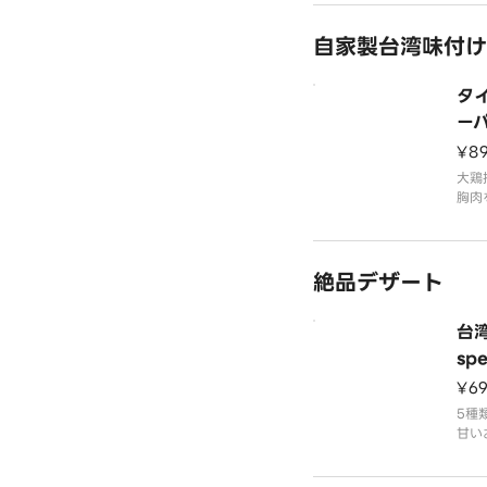
富に
イッ
自家製台湾味付け
で溶
楽し
るデ
タ
福の
ーパ
al 
¥8
大鶏
胸肉
ごと
です
な五
絶品デザート
るほ
揚げ
台湾
spe
¥6
5種
甘い
も使
的に