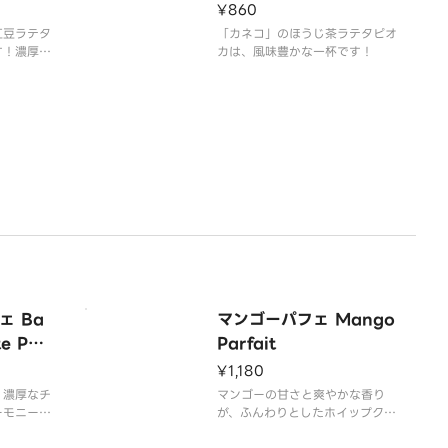
atte
d Tea Latte
¥860
紅豆ラテタ
「カネコ」のほうじ茶ラテタピオ
す！濃厚な
カは、風味豊かな一杯です！
かな甘み、
豆の風味が
す。一度味
違いなしで
ェ Ba
マンゴーパフェ Mango
e Parf
Parfait
¥1,180
、濃厚なチ
マンゴーの甘さと爽やかな香り
ーモニーが
が、ふんわりとしたホイップクリ
ふんわりと
ームと相まって、まさに絶妙なバ