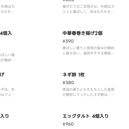
、外側はカ
揚げたてのごま団子は、外側はカ
もちもちと
リッと香ばしく、中はもちもちと
とごまの風
した食感で、一つ噛むとごまの風
ります！
味が口いっぱいに広がります！
4個入
中華春巻き揚げ2個
¥590
香ばしい香りと具材の旨みが絶妙
に絡み合い、食欲をそそる絶品お
香ばしい風
つまみ！
感が絶妙に
。一つ食べ
と間違いな
げ
ネギ餅 1枚
¥580
ンギは、外
葱油の香りともちもちとした食感
中はジュー
が絶妙にマッチしたネギ餅は、お
た食べ応え
やつや軽食としてぴったりな一品
です！
個入り
エッグタルト 4個入り
¥960