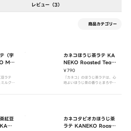
レビュー（3）
商品カテゴリー
テ（宇
カネコほうじ茶ラテ KA
 Mat
NEKO Roasted Tea L
atte
atte
¥790
紅豆ラテ
「カネコ」のほうじ茶ラテは、心
とミルクの
地よいほうじ茶の香りとまろやか
な甘みを加
なミルクの味わいが楽しめる一杯
紅豆の食感
です。穏やかな風味と心温まる雰
なり、絶妙
囲気で、リラックスしたひととき
ます。ぜひ
をお過ごしください。
茶紅豆
カネコタピオカほうじ茶
KANE
ラテ KANEKO Roaste