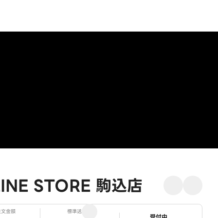
NE STORE 駒込店
注文金額
標準送料
ステータス
受付中