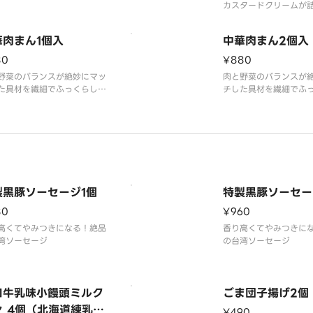
ツ。一つ食べると心がほっこ
カスタードクリームが
満たされます！
福の一品！
華肉まん1個入
中華肉まん2個入
80
¥880
野菜のバランスが絶妙にマッ
肉と野菜のバランスが
た具材を繊細でふっくらした
チした具材を繊細でふ
包んだ手作りの肉包です。
皮に包んだ手作りの肉
製黒豚ソーセージ1個
特製黒豚ソーセー
80
¥960
高くてやみつきになる！絶品
香り高くてやみつきに
湾ソーセージ
の台湾ソーセージ
口牛乳味小饅頭ミルク
ごま団子揚げ2個
ン 4個（北海道練乳ミ
¥490