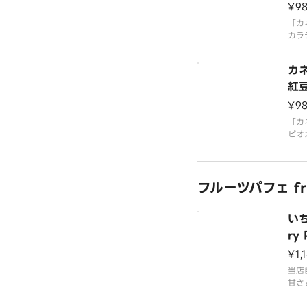
Ma
¥9
「カ
カラ
れま
豊か
カ
です
みく
紅豆
ast
¥9
Lat
「カ
ピオ
ほう
かな
カと
フルーツパフェ frui
ひと
いち
ry 
¥1,
当店
甘さ
した