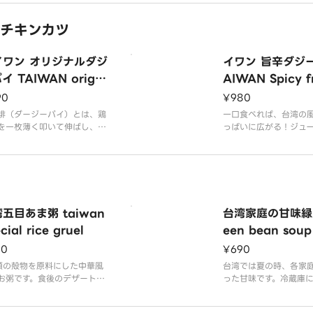
使用され、ふんわりとしたホ
したホイップクリーム
プクリームとともに、口の中
クのクランチーなトッ
チキンカツ
けるような贅沢な味わいをお
クセントを加え、贅沢
みいただけます。季節感溢れ
体験をお約束します。
ザートで、心も満たされる至
わいと華やかな見た目
イワン オリジナルダジ
イワン 旨辛ダジー
ひとときをお過ご
の舌と心を虜にする一
イ TAIWAN origin
AIWAN Spicy fr
fried chicken
hicken
90
¥980
排（ダージーパイ）とは、鶏
一口食べれば、台湾の
を一枚薄く叩いて伸ばし、丸
っぱいに広がる！ジュ
揚げた台湾夜市の定番グルメ
肉と旨辛のスパイスが
。 ザクザク食感とスパイシー
チ。食べたくなる衝動
香粉の風味、そして二度見す
こと間違いなし！
どのBＩGサイズが特徴の唐
です。
五目あま粥 taiwan
台湾家庭の甘味緑
cial rice gruel
een bean soup
90
¥690
類の殻物を原料にした中華風
台湾では夏の時、各家
お粥です。食後のデザートに
った甘味です。冷蔵庫
われます。消化もよく、栄養
から食べます。美肌効
もいいでしょうから、体力が
す