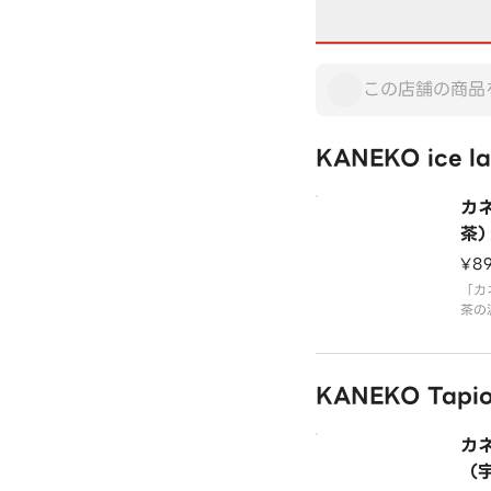
KANEKO ice l
カ
茶）
Lat
¥8
「カ
茶の
かさ
沢な
KANEKO Tapi
カ
（