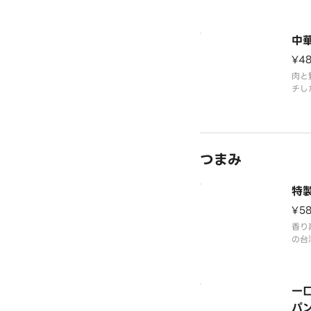
イー
りと
中
¥4
肉と
チし
皮に
つまみ
特
¥5
香り
の台
一
パ