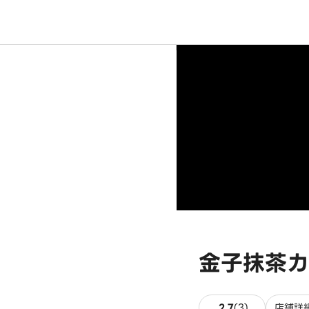
金子抹茶カネ
3件のレビュ
2.7
(
3
)
店舗詳