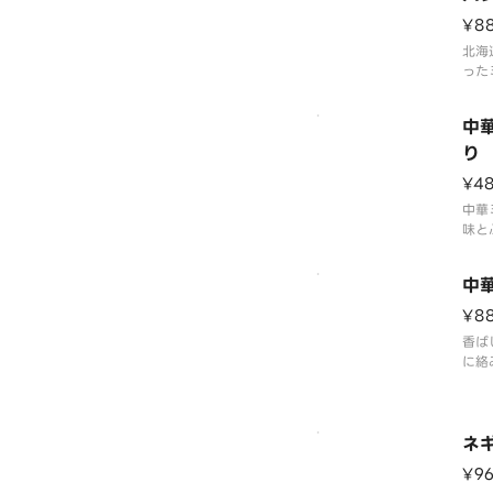
ル
¥8
北海
った
んわ
で溶
中
とと
いで
り
¥4
中華
味と
マッ
ると
中
し！
¥8
香ば
に絡
つま
ネギ
¥9