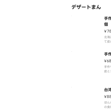
落ち
デザートまん
いい
手
個
¥7
北海
て皮
麦の
では
手
り国
り入
¥6
かり
手作
肉饅
皮と
っぱ
わさ
台
¥8
ほん
の食