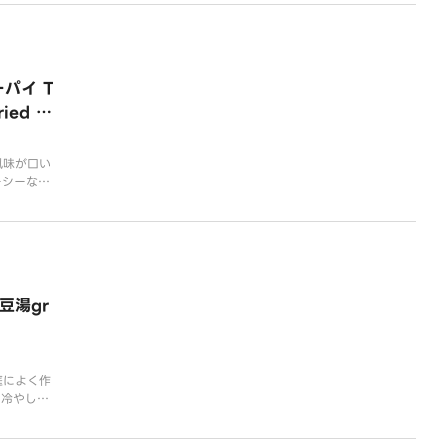
と、サクサ
ランスを生み出しています。口の
ピングがア
中で広がるマンゴーの贅沢な風味
なデザート
は最適な爽やかなデザートです。
リッチな味
ぜひご賞味ください！
で、お客様
パイ T
ied c
風味が口い
ーシーな鶏
絶妙にマッ
に駆られる
豆湯gr
庭によく作
に冷やして
果がありま