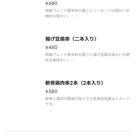
¥680
特製ブレンド香辛料の香りとソーセージの味わいが
絶妙な味わい。
※写真はイメージです。
The aroma of the special blend spice and the
taste of sausage are exquisite taste
揚げ豆腐串（二本入り）
¥480
特製ブレンド香辛料の香りと揚げ豆腐の味わいが絶
妙な味味わい。
※写真はイメージです。
The aroma of special blend spices and the ta
ste of fried tofu are exquisite taste taste
軟骨鶏肉串2本（2本入り）
¥580
軟骨と鶏肉の最強の旨さで人気商品写真はイメージ
です。