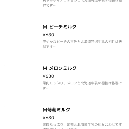
爽やかなイチゴの甘みと北海道特選牛乳の相性は抜
群です
※写真はイメージです。
Refreshing sweet strawberries go well with sp
ecial Hokkaido milk
M ピーチミルク
¥680
爽やかなピーチの甘みと北海道特選牛乳の相性は抜
群です
※写真はイメージです。
Refreshing sweet peach go well with special H
okkaido milk
M メロンミルク
¥680
果肉たっぷり、メロンと北海道牛乳の相性は抜群で
す
※写真はイメージです。
It is a combination of plenty of pulp melon an
d Hokkaido milk
M葡萄ミルク
¥680
果肉たっぷり、葡萄と北海道牛乳の組み合わせです