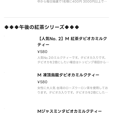
中から毎日抽選で1名様に400円 3000円以上で星5
つ投稿のお客様の中から毎日抽選で1名様に800円
の、次回使えるクーポンを返信と共 にお渡ししてお
ります 是非お客様のアドバイスや感想等を今後の為
にお聞かせく
🍀🍀🍀午後の紅茶シリーズ🍀🍀🍀
【人気No. 2】M 紅茶タピオカミルク
ティー
¥580
人気No.2のミルクティーです。タピオカ入りです。
タピオカを2倍にしたい場合はトッピング項目からタ
ピオカを選択してください。
※写真はイメージです。
M 凍頂烏龍タピオカミルクティー
The most popular no.2 milk tea. Contains tap
ioka.
¥580
女性に大人気 台湾のローズウーロン茶を使用してお
ります。タピオカ入りです。タピオカを2倍にしたい
場合はトッピング項目からタピオカを選択してくだ
さい。
※写真はイメージです。
That is very popular amonng women. Made
Mジャスミンタピオカミルクティー