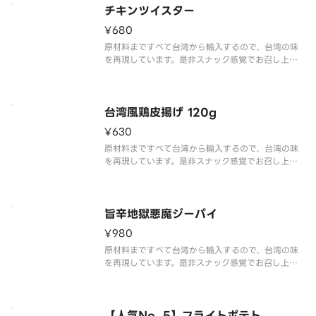
ll reproduce the tas
チキンツイスター
¥680
原材料まですべて台湾から輸入するので、台湾の味
を再現しています。是非スナック感覚でお召し上が
りください！※写真はイメージです
Since all the raw materials from Taiwan we wi
ll reproduce the taste
台湾風鶏皮揚げ 120g
¥630
原材料まですべて台湾から輸入するので、台湾の味
を再現しています。是非スナック感覚でお召し上が
りください
※写真はイメージです。
旨辛地獄悪魔ジーパイ
¥980
原材料まですべて台湾から輸入するので、台湾の味
を再現しています。是非スナック感覚でお召し上が
りください
※写真はイメージです。
Since all the raw materials from Taiwan we wi
ll reproduce the tast
【人気No. 5】フライトポテト