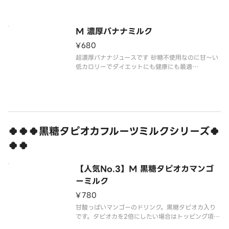
※写真はイメージです。
Rich banana Nayakult juice that is good for h
ealth without sugar
M 濃厚バナナミルク
¥680
超濃厚バナナジュースです 砂糖不使用なのに甘〜い
低カロリーでダイエットにも健康にも最適
※写真はイメージです。
It is super thick banana juice Although it does
not use sugar it is sweet
🍀🍀🍀黒糖タピオカフルーツミルクシリーズ🍀
🍀🍀
【人気No.3】M 黒糖タピオカマンゴ
ーミルク
¥780
甘酸っぱいマンゴーのドリンク。黒糖タピオカ入り
です。タピオカを2倍にしたい場合はトッピング項目
からタピオカを選択してください。