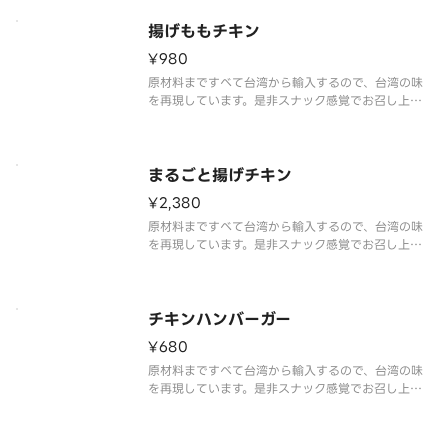
※写真はイメージです。
All ingredients from Taiwan to
揚げももチキン
¥980
原材料まですべて台湾から輸入するので、台湾の味
を再現しています。是非スナック感覚でお召し上が
りください。
※写真はイメージです。
Since all the raw materials from Taiwan we wi
ll reproduce the tas
まるごと揚げチキン
¥2,380
原材料まですべて台湾から輸入するので、台湾の味
を再現しています。是非スナック感覚でお召し上が
りください
※写真はイメージです。※焼き上がりに25分以上か
かります
Since all the raw materials from Taiwan we wi
チキンハンバーガー
ll r
¥680
原材料まですべて台湾から輸入するので、台湾の味
を再現しています。是非スナック感覚でお召し上が
りください
※写真はイメージです。
Since all the raw materials from Taiwan we wi