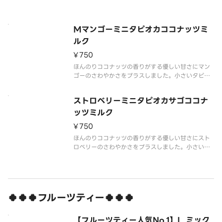
※写真はイメージです。
Perfect for cofffee lovers Coffee latte and co
conut milk combination
Mマンゴーミニタピオカココナッツミ
ルク
¥750
ほんのりココナッツの香りがする優しい甘さにマン
ゴーのさわやかさをプラスしました。小さいタピオ
カが入っています。（透明の粒）
※写真はイメージです。
ストロベリーミニタピオカサゴココナ
A subtle coconut scent with the freshness of
mango Conta
ッツミルク
¥750
ほんのりココナッツの香りがする優しい甘さにスト
ロベリーのさわやかさをプラスしました。小さいタ
ピオカが入っています。（透明の粒）
※写真はイメージです。
A subtle coconut scent with the freshness of s
trawberr
🍀🍀🍀フルーツティー🍀🍀🍀
【フルーツティー人気No.1】L ミック