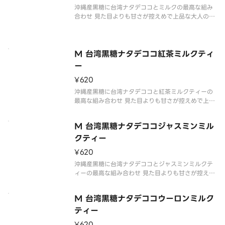
沖縄産黒糖に台湾ナタデココとミルクの最高な組み
合わせ 見た目よりも甘さが控えめで上品な大人の味
に仕上げております。ナタデココ入りです。ナタデコ
コを2倍にしたい場合はトッピング項目からナタデコ
コを選択してください。
※写真はイメージです。
M 台湾黒糖ナタデココ紅茶ミルクティ
※配達途中にカップ周り
ー
¥620
沖縄産黒糖に台湾ナタデココと紅茶ミルクティーの
最高な組み合わせ 見た目よりも甘さが控えめで上品
な大人の味に仕上げております。ナタデココ入りで
す。ナタデココを2倍にしたい場合はトッピング項目
M 台湾黒糖ナタデココジャスミンミル
からナタデココを選択してください。
※写真はイメージです。
クティー
※配達途中に
¥620
沖縄産黒糖に台湾ナタデココとジャスミンミルクテ
ィーの最高な組み合わせ 見た目よりも甘さが控えめ
で上品な大人の味に仕上げております。ナタデココ
入りです。ナタデココを2倍にしたい場合はトッピン
M 台湾黒糖ナタデココウーロンミルク
グ項目からナタデココを選択してください。
※写真はイメージです。
ティー
※配達
¥620