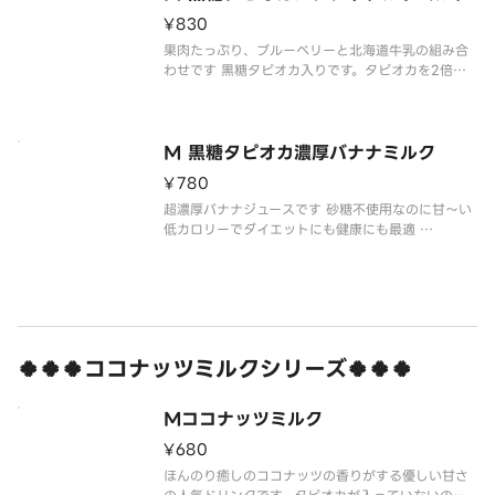
まう事があります。飲む際は全体をよく
¥830
果肉たっぷり、ブルーベリーと北海道牛乳の組み合
わせです 黒糖タピオカ入りです。タピオカを2倍に
したい場合はトッピング項目からタピオカを選択し
てください。
※写真はイメージです。
※配達途中にカップ周りの黒糖シロップは溶けてし
M 黒糖タピオカ濃厚バナナミルク
まう事があります。飲む際は全体をよく
¥780
超濃厚バナナジュースです 砂糖不使用なのに甘〜い
低カロリーでダイエットにも健康にも最適
※写真はイメージです。黒糖タピオカ入りです。タピ
オカを2倍にしたい場合はトッピング項目からタピオ
カを選択してください。
※写真はイメージです。
※配達途中にカップ周りの
🍀🍀🍀ココナッツミルクシリーズ🍀🍀🍀
Mココナッツミルク
¥680
ほんのり癒しのココナッツの香りがする優しい甘さ