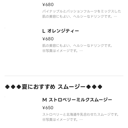
¥680
パイナップルとパッションフルーツをミックスした
肌の美容にもよい、ヘルシーなドリンクです。
※写真はイメージです。
It is also good for skin beauty it becomes a he
L オレンジティー
althy drink with pineapple
¥680
肌の美容にもよい、ヘルシーなドリンクです。
※写真はイメージです。
It is also good for skin beauty it becomes a he
althy drink
🍀🍀🍀夏におすすめ スムージー🍀🍀🍀
M ストロベリーミルクスムージー
¥650
ストロベリーと北海道牛乳合わせたスムージです。
※写真はイメージです。
Strawberry and Hokkaido milk combined.