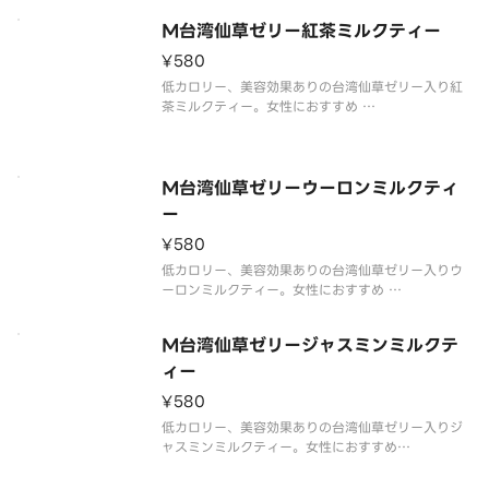
M台湾仙草ゼリー紅茶ミルクティー
¥580
低カロリー、美容効果ありの台湾仙草ゼリー入り紅
茶ミルクティー。女性におすすめ
※写真はイメージです。
Low calorie beauty boosting black tea with Se
nso jelly Rwcommended for women
M台湾仙草ゼリーウーロンミルクティ
ー
¥580
低カロリー、美容効果ありの台湾仙草ゼリー入りウ
ーロンミルクティー。女性におすすめ
※写真はイメージです。
Low calorie beauty boosting oolong tea Sens
M台湾仙草ゼリージャスミンミルクテ
o jelly Rwcommended for women
ィー
¥580
低カロリー、美容効果ありの台湾仙草ゼリー入りジ
ャスミンミルクティー。女性におすすめ
※写真はイメージです。
Low calorie beauty boosting jasmine tea Sens