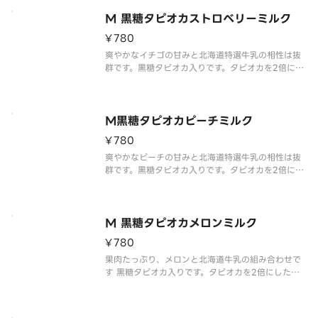
※写真はイメージです。
M 黒糖タピオカストロベリーミルク
※配達途中にカップ周りの黒糖シロップは溶けてし
まう事があります。飲む際は全体をよくかき混ぜて
¥780
からお早めにお召
爽やかなイチゴの甘みと北海道特選牛乳の相性は抜
群です。黒糖タピオカ入りです。タピオカを2倍にし
たい場合はトッピング項目からタピオカを選択して
ください。
※写真はイメージです。
※配達途中にカップ周りの黒糖シロップは溶けてし
M黒糖タピオカピーチミルク
まう事があります。飲む際は全体をよくか
¥780
爽やかなピーチの甘みと北海道特選牛乳の相性は抜
群です。黒糖タピオカ入りです。タピオカを2倍にし
たい場合はトッピング項目からタピオカを選択して
ください。
※写真はイメージです。
※配達途中にカップ周りの黒糖シロップは溶けてし
M 黒糖タピオカメロンミルク
まう事があります。飲む際は全体をよくか
¥780
果肉たっぷり、メロンと北海道牛乳の組み合わせで
す 黒糖タピオカ入りです。タピオカを2倍にしたい
場合はトッピング項目からタピオカを選択してくだ
さい。
※写真はイメージです。