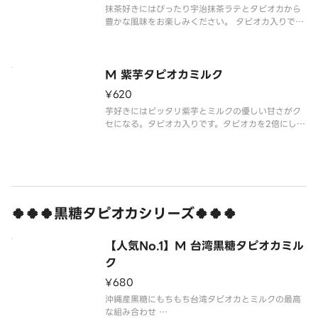
抹茶好きにはぴったり宇治抹茶ラテとタピオカから
豊かな風味をお楽しみください。 タピオカ入りで
す。タピオカを2倍にしたい場合はトッピング項目か
らタピオカを選択してください。
※写真はイメージです。
M 紫芋タピオカミルク
¥620
芋好きにはピッタリ紫芋とミルクの優しい甘さがク
セになる。タピオカ入りです。タピオカを2倍にした
い場合はトッピング項目からタピオカを選択してく
ださい。
※写真はイメージです。
🍀🍀🍀黒糖タピオカシリーズ🍀🍀🍀
【人気No.1】M 台湾黒糖タピオカミル
ク
¥680
沖縄産黒糖にもちもち台湾タピオカとミルクの最高
な組み合わせ