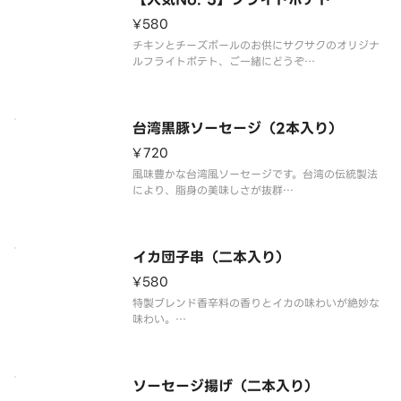
¥580
チキンとチーズボールのお供にサクサクのオリジナ
ルフライトポテト、ご一緒にどうぞ
※写真はイメージです。
Frend chicken and cheese ball better with orig
inal frend fries
台湾黒豚ソーセージ（2本入り）
¥720
風味豊かな台湾風ソーセージです。台湾の伝統製法
により、脂身の美味しさが抜群
※写真はイメージです。
The deliciousness of fat is outstanding due to
the traditional Taiwanese manufac
イカ団子串（二本入り）
¥580
特製ブレンド香辛料の香りとイカの味わいが絶妙な
味わい。
※写真はイメージです。
The aroma of the special blend spice and the
ソーセージ揚げ（二本入り）