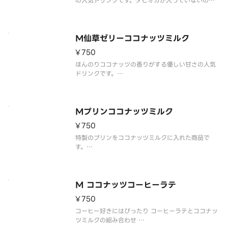
の人気ドリンクです。タピオカが入っていないので
入れる場合はトッピングしてお願い致します。※写
真はイメージです。 Faint coconut aroma in a p
opular drink with gentle
M仙草ゼリーココナッツミルク
¥750
ほんのりココナッツの香りがする優しい甘さの人気
ドリンクです。
※写真はイメージです。
Faint coconut aroma in a popular drink with
gentle sweetness
Mプリンココナッツミルク
¥750
特製のプリンをココナッツミルクに入れた商品で
す。
※写真はイメージです。
Refreshing sweet specially made caramel pud
ding in milk tea
M ココナッツコーヒーラテ
¥750
コーヒー好きにはぴったり コーヒーラテとココナッ
ツミルクの組み合わせ