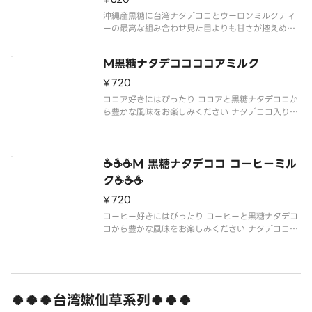
沖縄産黒糖に台湾ナタデココとウーロンミルクティ
ーの最高な組み合わせ見た目よりも甘さが控えめで
上品な大人の味に仕上げております。ナタデココ入
りです。ナタデココを2倍にしたい場合はトッピング
M黒糖ナタデココココアミルク
項目からナタデココを選択してください。
※写真はイメージです。
¥720
※配達途中
ココア好きにはぴったり ココアと黒糖ナタデココか
ら豊かな風味をお楽しみください ナタデココ入りで
す。ナタデココを2倍にしたい場合はトッピング項目
からナタデココを選択してください。
※写真はイメージです。
※配達途中にカップ周りの黒糖シロップは溶けてし
☕☕☕M 黒糖ナタデココ コーヒーミル
まう事があ
ク☕☕☕
¥720
コーヒー好きにはぴったり コーヒーと黒糖ナタデコ
コから豊かな風味をお楽しみください ナタデココ入
りです。ナタデココを2倍にしたい場合はトッピング
項目からナタデココを選択してください。
※写真はイメージです。
※配達途中にカップ周りの黒糖シロップは溶けてし
まう事
🍀🍀🍀台湾嫩仙草系列🍀🍀🍀