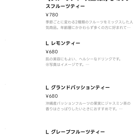
スフルーツティー
¥780
季節ごとに変わる2種類のフルーツをミックスした人
気商品。年齢層にかかわらず多くの方に好まれてい
ます。
※写真はイメージです。
L レモンティー
Popular item with 2 types of fruits changing e
very season. Loved by
¥680
肌の美容にもよい、ヘルシーなドリンクです。
※写真はイメージです。
It is also good for skin beauty it becomes a he
althy drink.
L グランドパッションティー
¥680
沖縄産パッションフルーツの果実にジャスミン茶の
香りはさっぱりしたいときにおすすめです。
※写真はイメージです。
Okinawan passion fruits with jasmine tea is re
commended for when you want
L グレープフルーツティー