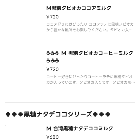
カ入りです。タピオカを2倍にしたい場合はトッピン
M黒糖タピオカココアミルク
グ項目からタピオカを選択してください。
※写真はイメージです。
¥720
※配達途
ココア好きにはぴったり ココアラテに黒糖タピオカ
から豊かな風味をお楽しみください。タピオカ入り
です。タピオカを2倍にしたい場合はトッピング項目
からタピオカを選択してください。
※写真はイメージです。
※配達途中にカップ周りの黒糖シロップは溶けてし
☕☕☕ M 黒糖タピオカコーヒーミルク
まう事がありま
☕☕☕
¥720
コーヒー好きにぴったりコーヒーラテに黒糖タピオ
カが入っています。タピオカ入りです。タピオカを2
倍にしたい場合はトッピング項目からタピオカを選
択してください。
※写真はイメージです。
※配達途中にカップ周りの黒糖シロップは溶けてし
まう事があります。飲む際は全体を
🍀🍀🍀黒糖ナタデココシリーズ🍀🍀🍀
M 台湾黒糖ナタデココミルク
¥680