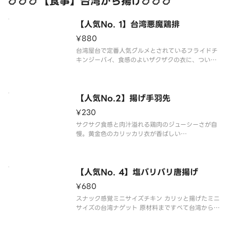
🍗🍗🍗【食事】台湾から揚げ🍗🍗🍗
【人気No. 1】台湾悪魔鶏排
¥880
台湾屋台で定番人気グルメとされているフライドチ
キンジーパイ、食感のよいザクザクの衣に、ついも
う一口と手が伸びてしまいます原材料まですべて台
湾から輸入するので台湾の味を再現しています
※写真はイメージです。
【人気No.2】揚げ手羽先
¥230
サクサク食感と肉汁溢れる鶏肉のジューシーさが自
慢。黄金色のカリッカリ衣が香ばしい
※写真はイメージです。
It boasts a crispy texture and juiciness of chic
ken full of gravy. The golden
【人気No. 4】塩バリバリ唐揚げ
¥680
スナック感覚ミニサイズチキン カリッと揚げたミニ
サイズの台湾ナゲット 原材料まですべて台湾から輸
入するので、台湾の味を再現しています。是非スナ
ック感覚でお召し上がりください。