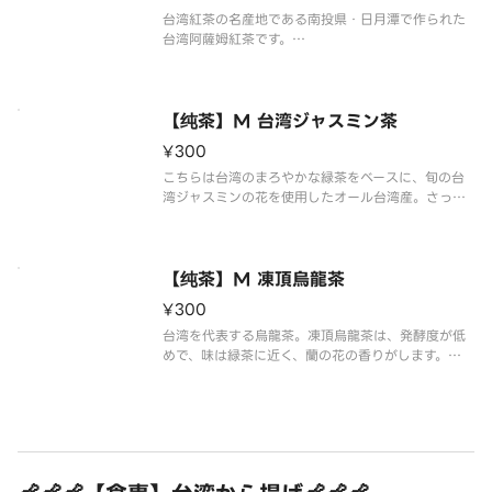
台湾紅茶の名産地である南投県・日月潭で作られた
台湾阿薩姆紅茶です。
台湾産のアッサムはカフェイン・苦味・渋みが少な
く、甘い香りと渋みの少ないすっきりとした風味。
※写真はイメージです。
【纯茶】M 台湾ジャスミン茶
¥300
こちらは台湾のまろやかな緑茶をベースに、旬の台
湾ジャスミンの花を使用したオール台湾産。さっぱ
りとしながらも、柔らかな甘味と穏やかなジャスミ
ンの香りが楽しめます。リフレッシュにもリラック
スにもぴったりの、艶やかな作品です。
※写真はイメージです。
【纯茶】M 凍頂烏龍茶
¥300
台湾を代表する烏龍茶。凍頂烏龍茶は、発酵度が低
めで、味は緑茶に近く、蘭の花の香りがします。
※写真はイメージです。