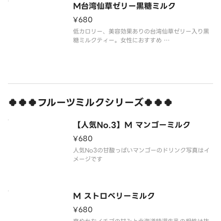
M台湾仙草ゼリー黒糖ミルク
o jelly Rwcommended for women
¥680
低カロリー、美容効果ありの台湾仙草ゼリー入り黒
糖ミルクティー。女性におすすめ
※写真はイメージです。
Low calorie beauty boosting blown sugar milk
tea Senso jelly Rwcommended for w
🍀🍀🍀フルーツミルクシリーズ🍀🍀🍀
【人気No.3】M マンゴーミルク
¥680
人気No3の甘酸っぱいマンゴーのドリンク写真はイ
メージです
M ストロベリーミルク
¥680