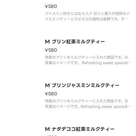
wit
¥580
ジャスミン好きにはおススメ 甘さと香りが独特なジ
ャスミンティーとタピオカの相性は抜群です。タピ
オカ入りです。タピオカを2倍にしたい場合はトッピ
ング項目からタピオカを選択してください。
※写真はイメージです。
Recommended for jasmine lo
M プリン紅茶ミルクティー
¥580
特製のプリンをミルクティーに入れた商品です。※
写真はイメージです。 Refreshing sweet specially
M プリンジャスミンミルクティー
¥580
特製のプリンをミルクティーに入れた商品です。※
写真はイメージです。Refreshing sweet specially
made caramel pudding in milk tea.
M ナタデココ紅茶ミルクティー