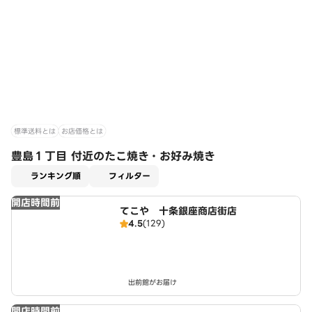
標準送料とは
お店価格とは
豊島１丁目 付近のたこ焼き・お好み焼き
適用なし
ランキング順
フィルター
開店時間前
てこや 十条銀座商店街店
4.5
(129)
出前館がお届け
開店時間前