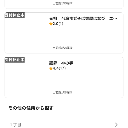
出前館がお届け
受付休止中
元祖 台湾まぜそば麺屋はなび エク
2.0
(1)
スプレス 笹塚店
出前館がお届け
受付休止中
麺昇 神の手
4.4
(17)
出前館がお届け
その他の住所から探す
１丁目