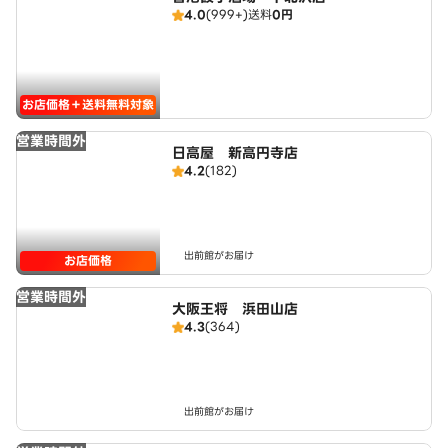
4.0
(999+)
送料
0円
お店価格＋送料無料対象
営業時間外
日高屋 新高円寺店
4.2
(182)
出前館がお届け
お店価格
営業時間外
大阪王将 浜田山店
4.3
(364)
出前館がお届け