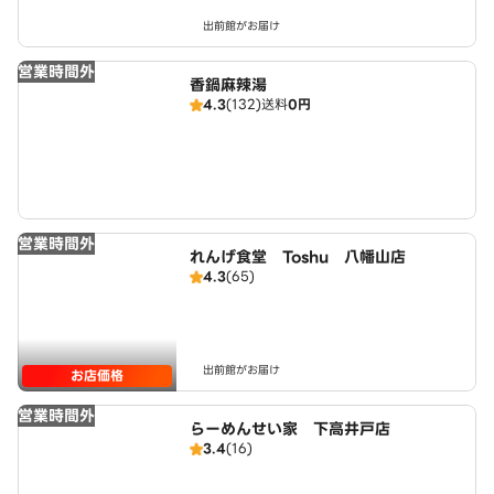
出前館がお届け
営業時間外
香鍋麻辣湯
4.3
(132)
送料
0円
営業時間外
れんげ食堂 Toshu 八幡山店
4.3
(65)
出前館がお届け
お店価格
営業時間外
らーめんせい家 下高井戸店
3.4
(16)