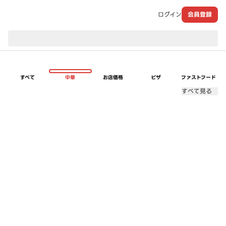
ログイン
会員登録
現在のお届け先：
すべて
中華
お店価格
ピザ
ファストフード
すべて見る