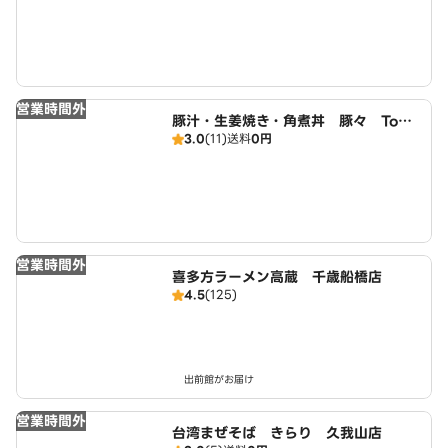
営業時間外
豚汁・生姜焼き・角煮丼 豚々 Ton
3.0
(11)
送料
0円
‐Ton 久我山店
営業時間外
喜多方ラーメン高蔵 千歳船橋店
4.5
(125)
出前館がお届け
営業時間外
台湾まぜそば きらり 久我山店