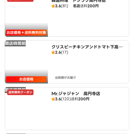
韓国料理 ドシラク高円寺店
3.6
(81)
名店
送料
200円
お店価格＋送料無料対象
開店時間前
クリスピーチキンアンドトマト下高井
2.6
(17)
戸 CRISPY CHICKEN N' TOMAT
O SHIMOTKAIDO
出前館がお届け
お店価格
開店時間前
送料無料クーポン
Mr.ジャジャン 高円寺店
3.6
(120)
送料
200円