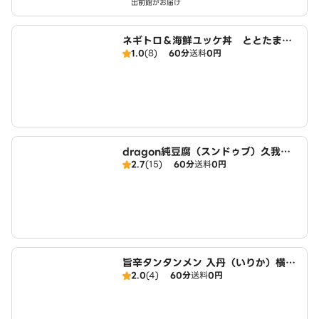
出前館がお届け
ネギトロ＆海鮮ユッケ丼 ととたま
1.0
(8)
60分
送料
0円
久我山店
dragon純豆腐（スンドゥブ）久我山
2.7
(15)
60分
送料
0円
店
旨辛タンタンメン 入丹（いりか）横浜
2.0
(4)
60分
送料
0円
スタイル、金家の烈火スープ 杉並店