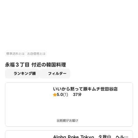
標準送料とは
お店価格とは
永福３丁目 付近の韓国料理
適用なし
ランキング順
フィルター
いいから黙って豚キムチ世田谷店
5.0
(1)
37分
出前館がお届け
Aloha Poke Tokyo 久我山 ヘルシ