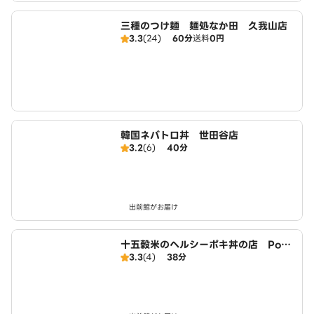
三種のつけ麺 麺処なか田 久我山店
3.3
(24)
60分
送料
0円
韓国ネバトロ丼 世田谷店
3.2
(6)
40分
出前館がお届け
十五穀米のヘルシーポキ丼の店 Poke
3.3
(4)
38分
Poke 世田谷店