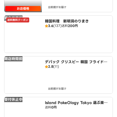
出前館がお届け
お店価格
開店時間前
送料無料クーポン
韓国料理 新明洞のりまき
3.6
(137)
送料
200円
開店時間前
デバック クリスピー 韓国 フライドチ
2.8
(11)
キン Authentic Crispy Korean Fri
ed Chicken
出前館がお届け
受付休止中
Island PokeOlogy Tokyo 選ぶ楽し
送料
0円
さ、整ううまさ 杉並店