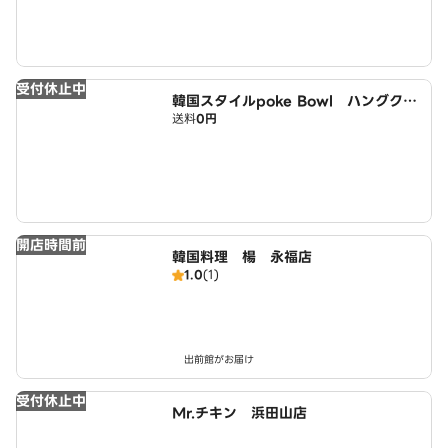
受付休止中
韓国スタイルpoke Bowl ハングクシ
送料
0円
クボキボウル 杉並店
開店時間前
韓国料理 楊 永福店
1.0
(1)
出前館がお届け
受付休止中
Mr.チキン 浜田山店